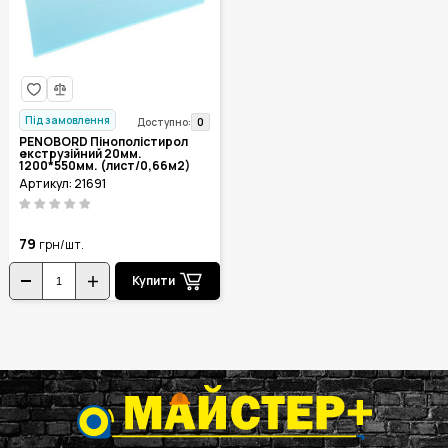
Під замовлення
0
Доступно:
PENOBORD Пінополістирол
екструзійний 20мм.
1200*550мм. (лист/0,66м2)
Артикул: 21691
79
грн/шт.
Купити