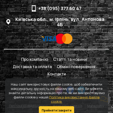
+38 (095) 377 60 47
Київська обл., м. Ірпінь, вул. Антонова
4Б
Про компанію
Статті та новини
Доставка та оплата
Обмін і повернення
Контакти
Наш сайт використовує файли cookie, щоб забезпечити
максимальну зручність на нашому веб-сайті. Ви можете
Ми в соцмережах
знайти детальну інформацію про те, як ми використовуємо
файли cookie у нашій
Політика використання файлів
cookie.
Політика конфіденційності
Умови користування
Мапа сайту
Прийняти і закрити