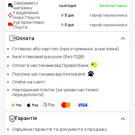
Самовивіз з
сьогодні
Безкоштовно
магазину
У відділення
1-3 дні
тариф перевізника
Нової Пошти
Кур'єром Нової
1-3 дні
тариф перевізника
Пошти
Оплата
Готівкою або картою (при отриманні, в магазині)
Безготівковий рахунок (без ПДВ)
Оплата частинами від ПриватБанк
Покупка частинами від monobank
Online на сайті
Накладений платіж (за умови часткової
передоплати)
Гарантія
Офіційна гарантія та документи з продажу