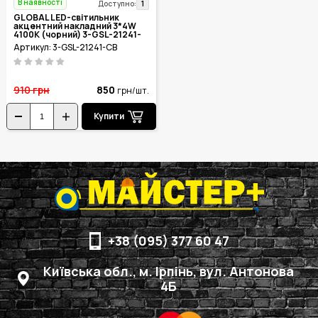
В наявності
1
Доступно:
GLOBAL LED-світильник
акцентний накладний 3*4W
4100K (чорний) 3-GSL-21241-
CB
Артикул: 3-GSL-21241-CB
910
грн
850
грн/шт.
Купити
+38 (095) 377 60 47
Київська обл., м. Ірпінь, вул. Антонова
4Б