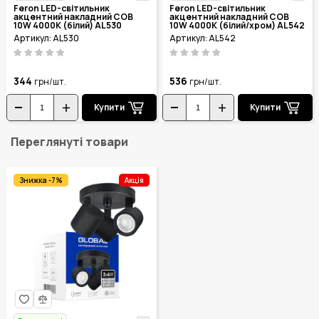
Feron LED-світильник
Feron LED-світильник
акцентний накладний COB
акцентний накладний COB
10W 4000K (білий) AL530
10W 4000K (білий/хром) AL542
Артикул: AL530
Артикул: AL542
344
536
грн/шт.
грн/шт.
Купити
Купити
Переглянуті товари
Знижка -7%
Акція