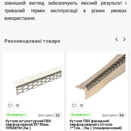
зовнішній вигляд забезпечують якісний результат і
тривалий термін експлуатації в різних умовах
використання.
Рекомендовані товари
В наявності
В наявності
22
50
Доступно:
Доступно:
Кутник штукатурний ПВХ
Кутник ПВХ фасадний
перфорований 35*35мм.
перфорований з сіткою
ПРЕМІУМ (3м.)
7*7см., (3м.) (помаранчовий)