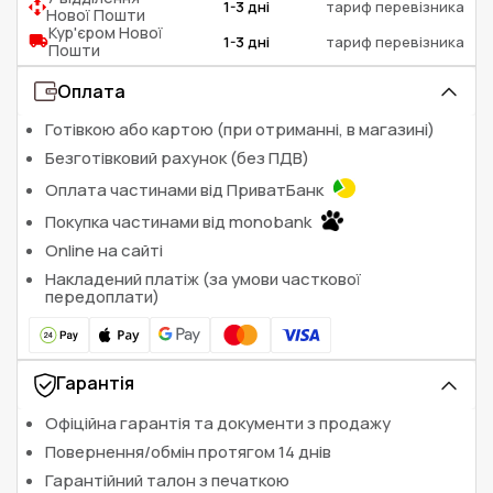
1-3 дні
тариф перевізника
Нової Пошти
Кур'єром Нової
1-3 дні
тариф перевізника
Пошти
Оплата
Готівкою або картою (при отриманні, в магазині)
Безготівковий рахунок (без ПДВ)
Оплата частинами від ПриватБанк
Покупка частинами від monobank
Online на сайті
Накладений платіж (за умови часткової
передоплати)
Гарантія
Офіційна гарантія та документи з продажу
Повернення/обмін протягом 14 днів
Гарантійний талон з печаткою