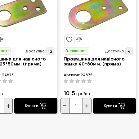
ності
В наявності
12
4
Доступно:
Доступно:
шина для навісного
Провушина для навісного
 25*50мм. (пряма)
замка 40*80мм. (пряма)
: 24873
Артикул: 24875
10.5
шт.
грн/шт.
Купити
Купити