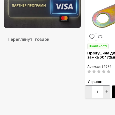
Переглянуті товари
В наявності
Провушина дл
замка 30*72м
Артикул: 24874
7
грн/шт.