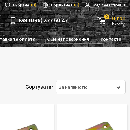
Вибране
(0)
Порівняння
(0)
Вхід / Реєстрація
0
0 грн
+38 (095) 377 60 47
На суму
тавка та оплата
Обмін і повернення
Контакти
Сортувати:
За наявністю