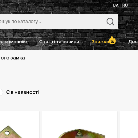
UA
RU
о компанію
Статті та новини
Знижки
Дос
ного замка
Є в наявності