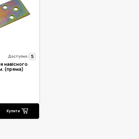
5
Доступно:
я навісного
м. (пряма)
Купити