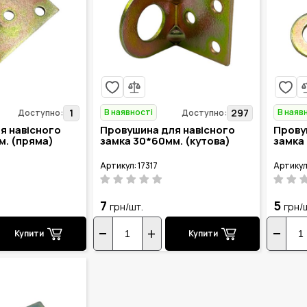
В наявності
В наяв
1
297
Доступно:
Доступно:
я навісного
Провушина для навісного
Прову
м. (пряма)
замка 30*60мм. (кутова)
замка
Артикул: 17317
Артикул
7
5
грн/шт.
грн/
Купити
Купити