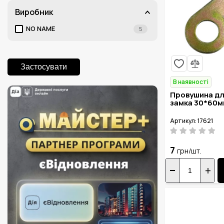
Виробник
NO NAME
5
Застосувати
В наявності
Провушина дл
замка 30*60м
Артикул: 17621
7
грн/шт.