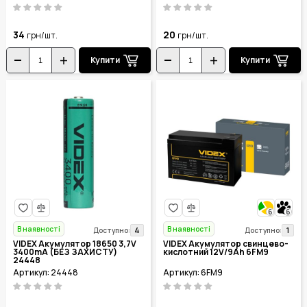
34
20
грн/шт.
грн/шт.
Купити
Купити
6
6
В наявності
В наявності
4
1
Доступно:
Доступно:
VIDEX Акумулятор 18650 3,7V
VIDEX Акумулятор свинцево-
3400mA (БЕЗ ЗАХИСТУ)
кислотний 12V/9Ah 6FM9
24448
Артикул: 24448
Артикул: 6FM9