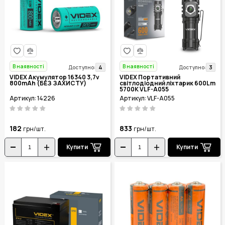
В наявності
В наявності
4
3
Доступно:
Доступно:
VIDEX Акумулятор 16340 3,7v
VIDEX Портативний
800mAh (БЕЗ ЗАХИСТУ)
світлодіодний ліхтарик 600Lm
5700K VLF-A055
Артикул: 14226
Артикул: VLF-A055
182
833
грн/шт.
грн/шт.
Купити
Купити