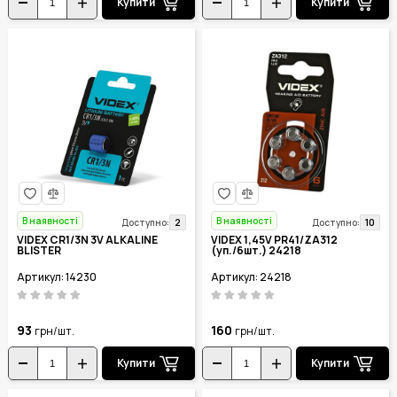
Купити
Купити
В наявності
В наявності
2
10
Доступно:
Доступно:
VIDEX CR1/3N 3V ALKALINE
VIDEX 1,45V PR41/ZA312
BLISTER
(уп./6шт.) 24218
Артикул: 14230
Артикул: 24218
93
160
грн/шт.
грн/шт.
Купити
Купити