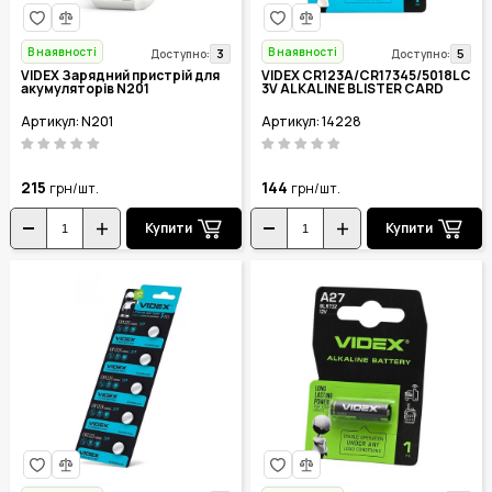
В наявності
В наявності
3
5
Доступно:
Доступно:
VIDEX Зарядний пристрій для
VIDEX CR123A/CR17345/5018LC
акумуляторів N201
3V ALKALINE BLISTER CARD
Артикул: N201
Артикул: 14228
215
144
грн/шт.
грн/шт.
Купити
Купити