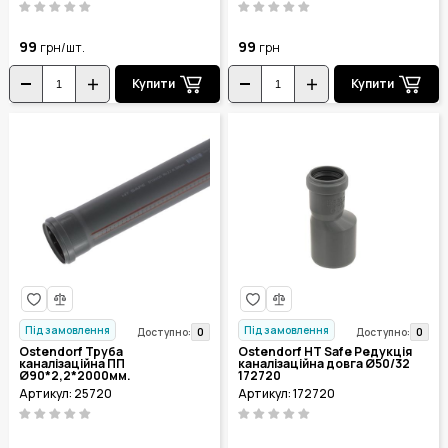
99
99
грн/шт.
грн
Купити
Купити
Під замовлення
Під замовлення
0
0
Доступно:
Доступно:
Ostendorf Труба
Ostendorf HT Safe Редукція
каналізаційна ПП
каналізаційна довга Ø50/32
Ø90*2,2*2000мм.
172720
Артикул: 25720
Артикул: 172720