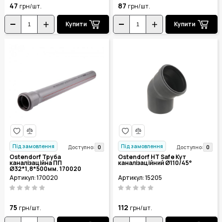
47
87
грн/шт.
грн/шт.
Купити
Купити
Під замовлення
Під замовлення
0
0
Доступно:
Доступно:
Ostendorf Труба
Ostendorf HT Safe Кут
каналізаційна ПП
каналізаційний Ø110/45°
Ø32*1,8*500мм. 170020
Артикул: 170020
Артикул: 15205
75
112
грн/шт.
грн/шт.