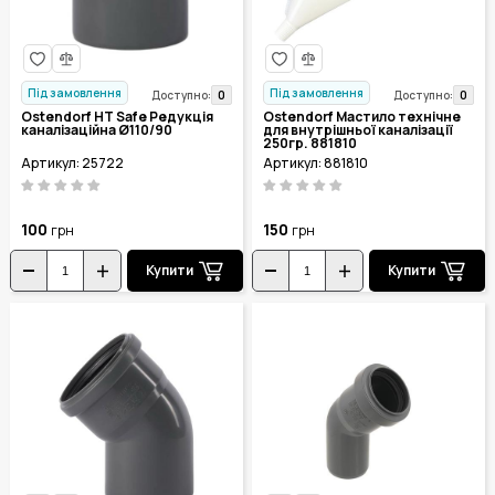
Під замовлення
Під замовлення
0
0
Доступно:
Доступно:
Ostendorf HT Safe Редукція
Ostendorf Мастило технічне
каналізаційна Ø110/90
для внутрішньої каналізації
250гр. 881810
Артикул: 25722
Артикул: 881810
100
150
грн
грн
Купити
Купити