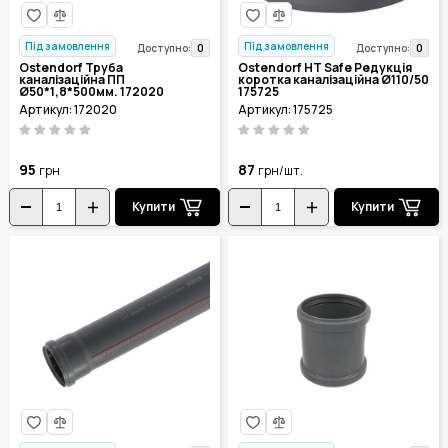
Під замовлення
Під замовлення
0
0
Доступно:
Доступно:
Ostendorf Труба
Ostendorf HT Safe Редукція
каналізаційна ПП
коротка каналізаційна Ø110/50
Ø50*1,8*500мм. 172020
175725
Артикул: 172020
Артикул: 175725
95
87
грн
грн/шт.
Купити
Купити