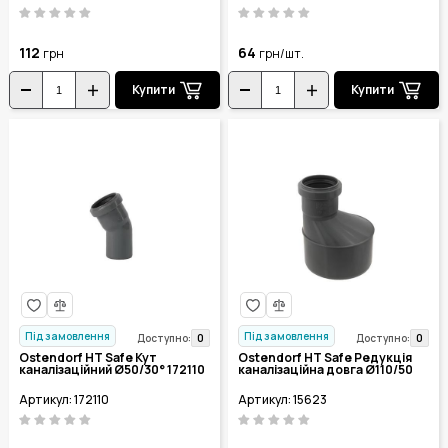
112
64
грн
грн/шт.
Купити
Купити
Під замовлення
Під замовлення
0
0
Доступно:
Доступно:
Ostendorf HT Safe Кут
Ostendorf HT Safe Редукція
каналізаційний Ø50/30° 172110
каналізаційна довга Ø110/50
Артикул: 172110
Артикул: 15623