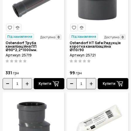
Під замовлення
Під замовлення
0
0
Доступно:
Доступно:
Ostendorf Труба
Ostendorf HT Safe Редукція
каналізаційна ПП
коротка каналізаційна
Ø90*2,2*1000мм.
Ø110/90
Артикул: 25719
Артикул: 25721
331
99
грн
грн
Купити
Купити