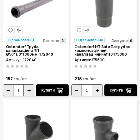
Під замовлення
Під замовлення
0
0
Доступно:
Доступно:
Ostendorf Труба
Ostendorf HT Safe Патрубок
каналізаційна ПП
компенсаційний
Ø50*1,8*1000мм. 172040
каналізаційний Ø110 175800
Артикул: 172040
Артикул: 175800
157
218
грн/шт.
грн/шт.
Купити
Купити