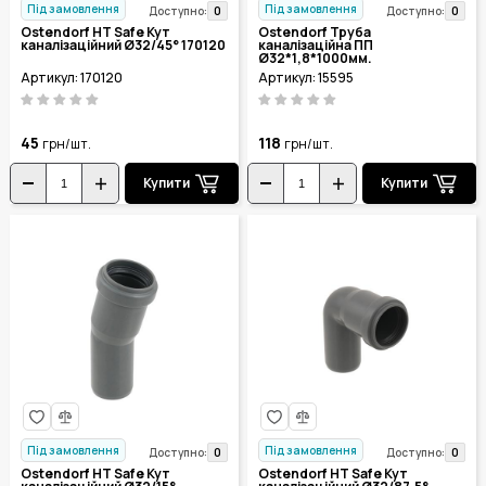
Під замовлення
Під замовлення
0
0
Доступно:
Доступно:
Ostendorf HT Safe Кут
Ostendorf Труба
каналізаційний Ø32/45° 170120
каналізаційна ПП
Ø32*1,8*1000мм.
Артикул: 170120
Артикул: 15595
45
118
грн/шт.
грн/шт.
Купити
Купити
Під замовлення
Під замовлення
0
0
Доступно:
Доступно:
Ostendorf HT Safe Кут
Ostendorf HT Safe Кут