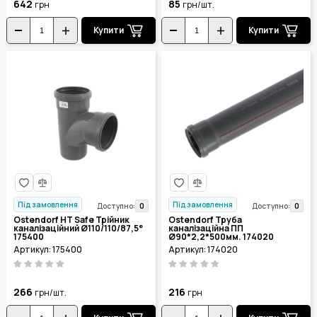
642
85
грн
грн/шт.
Купити
Купити
Під замовлення
Під замовлення
0
0
Доступно:
Доступно:
Ostendorf HT Safe Трійник
Ostendorf Труба
каналізаційний Ø110/110/87,5°
каналізаційна ПП
175400
Ø90*2,2*500мм. 174020
Артикул: 175400
Артикул: 174020
266
216
грн/шт.
грн