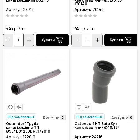
каналізаційний Ø32/15°
каналізаційний Ø32/87,5°
170140
Артикул: 24715
Артикул: 170140
45
45
грн/шт.
грн/шт.
Купити
Купити
Під замовлення
Під замовлення
0
0
Доступно:
Доступно:
Ostendorf Труба
Ostendorf HT Safe Кут
каналізаційна ПП
каналізаційний Ø40/15°
Ø50*1,8*250мм. 172010
Артикул: 172010
Артикул: 24716