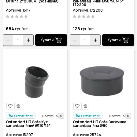
Ø110*3,2*2000м. (зовнішня)
каналізаційний Ø50/50/45°
172200
Артикул: 15117
Артикул: 172200
684
126
грн/шт.
грн/шт.
Купити
Купити
Під замовлення
Під замовлення
0
0
Доступно:
Доступно:
Ostendorf HT Safe Кут
Ostendorf HT Safe Заглушка
каналізаційний Ø110/15°
каналізаційна Ø90
Артикул: 15207
Артикул: 25744