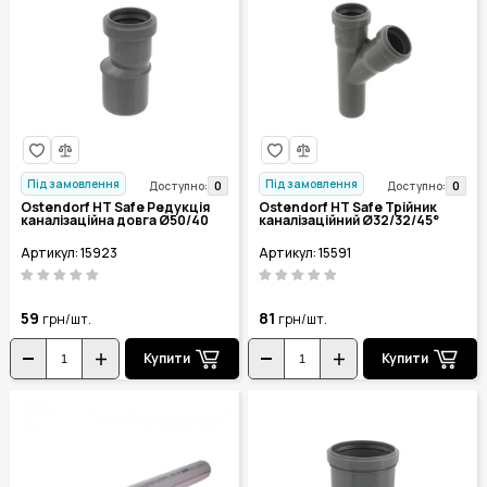
Під замовлення
Під замовлення
0
0
Доступно:
Доступно:
Ostendorf HT Safe Редукція
Ostendorf HT Safe Трійник
каналізаційна довга Ø50/40
каналізаційний Ø32/32/45°
Артикул: 15923
Артикул: 15591
59
81
грн/шт.
грн/шт.
Купити
Купити