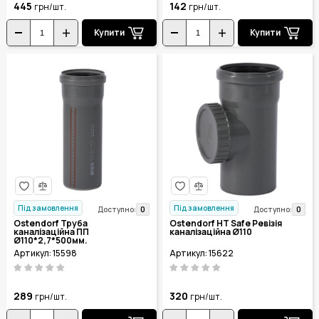
445
142
грн/шт.
грн/шт.
Купити
Купити
Під замовлення
Під замовлення
0
0
Доступно:
Доступно:
Ostendorf Труба
Ostendorf HT Safe Ревізія
каналізаційна ПП
каналізаційна Ø110
Ø110*2,7*500мм.
Артикул: 15598
Артикул: 15622
289
320
грн/шт.
грн/шт.