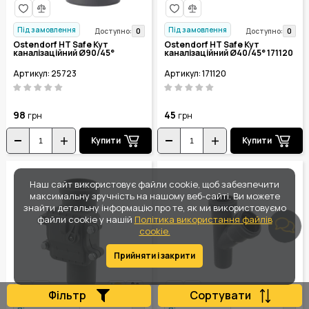
Під замовлення
Під замовлення
0
0
Доступно:
Доступно:
Ostendorf HT Safe Кут
Ostendorf HT Safe Кут
каналізаційний Ø90/45°
каналізаційний Ø40/45° 171120
Артикул: 25723
Артикул: 171120
98
45
грн
грн
Купити
Купити
Наш сайт використовує файли cookie, щоб забезпечити
максимальну зручність на нашому веб-сайті. Ви можете
знайти детальну інформацію про те, як ми використовуємо
файли cookie у нашій
Політика використання файлів
cookie.
Прийняти і закрити
Фільтр
Сортувати
6
6