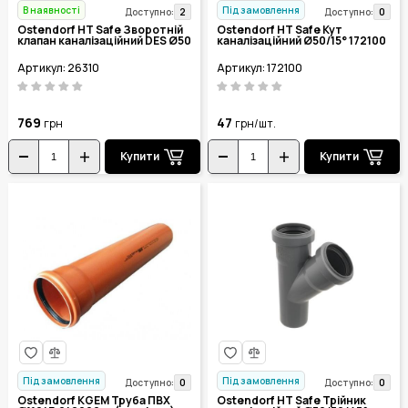
В наявності
Під замовлення
2
0
Доступно:
Доступно:
Ostendorf HT Safe Зворотній
Ostendorf HT Safe Кут
клапан каналізаційний DES Ø50
каналізаційний Ø50/15° 172100
Артикул: 26310
Артикул: 172100
769
47
грн
грн/шт.
Купити
Купити
Під замовлення
Під замовлення
0
0
Доступно:
Доступно:
Ostendorf KGEM Труба ПВХ
Ostendorf HT Safe Трійник