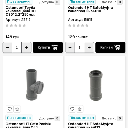
Під замовлення
Під замовлення
0
0
Доступно:
Доступно:
Ostendorf Труба
Ostendorf HT Safe Муфта
каналізаційна ПП
каналізаційна Ø110
Ø90*2,2*250мм.
Артикул: 25717
Артикул: 15615
149
129
грн
грн/шт.
Купити
Купити
Під замовлення
Під замовлення
0
0
Доступно:
Доступно:
Ostendorf HT Safe Ревізія
Ostendorf HT Safe Муфта
каналізаційна Ø50
каналізаційна Ø32