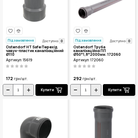
Під замовлення
Під замовлення
0
0
Доступно:
Доступно:
Ostendorf HT Safe Перехід
Ostendorf Труба
чавун-пластик каналізаційний
каналізаційна ПП
Ø110
Ø50*1,8*2000мм. 172060
Артикул: 15619
Артикул: 172060
172
292
грн/шт.
грн/шт.
Купити
Купити