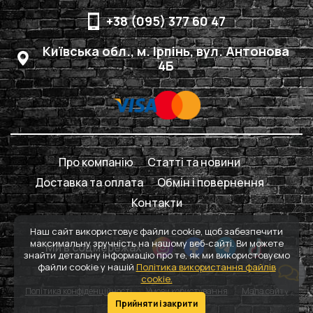
+38 (095) 377 60 47
Київська обл., м. Ірпінь, вул. Антонова
4Б
Про компанію
Статті та новини
Доставка та оплата
Обмін і повернення
Контакти
Наш сайт використовує файли cookie, щоб забезпечити
максимальну зручність на нашому веб-сайті. Ви можете
Ми в соцмережах
знайти детальну інформацію про те, як ми використовуємо
файли cookie у нашій
Політика використання файлів
cookie.
Політика конфіденційності
Умови користування
Мапа сайту
Прийняти і закрити