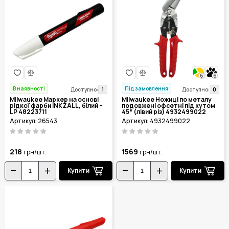
6
6
В наявності
Під замовлення
1
0
Доступно:
Доступно:
Milwaukee Маркер на основі
Milwaukee Ножиці по металу
рідкої фарби INKZALL, білий -
подовжені офсетні під кутом
LP 48223711
45° (лівий різ) 4932499022
Артикул: 26543
Артикул: 4932499022
218
1569
грн/шт.
грн/шт.
Купити
Купити