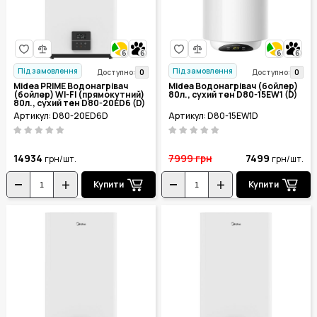
6
6
6
6
Під замовлення
Під замовлення
0
0
Доступно:
Доступно:
Midea PRIME Водонагрівач
Midea Водонагрівач (бойлер)
(бойлер) WI-FI (прямокутний)
80л., сухий тен D80-15EW1 (D)
80л., сухий тен D80-20ED6 (D)
Артикул: D80-20ED6D
Артикул: D80-15EW1D
14934
7999
грн
7499
грн/шт.
грн/шт.
Купити
Купити