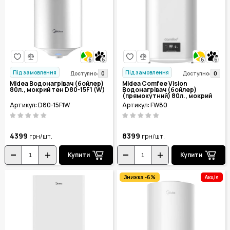
6
6
6
6
Під замовлення
Під замовлення
0
0
Доступно:
Доступно:
Midea Водонагрівач (бойлер)
Midea Comfee Vision
80л., мокрий тен D80-15F1 (W)
Водонагрівач (бойлер)
(прямокутний) 80л., мокрий
тен FW80
Артикул: D80-15F1W
Артикул: FW80
4399
8399
грн/шт.
грн/шт.
Купити
Купити
Знижка -6%
Акція