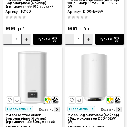
Водонагрівач (бойлер)
100л., мокрий тен D100-15F6
(прямокутний) 100л., сухий
(W)
тен FD100
Артикул: FD100
Артикул: D100-15F6W
9999
6661
грн/шт.
грн/шт.
Купити
Купити
6
6
6
6
Під замовлення
Під замовлення
0
0
Доступно:
Доступно:
Midea Comfee Vision
Midea Водонагрівач (бойлер)
Водонагрівач (бойлер)
80л., мокрий тен D80-15EW1
(прямокутний) 50л., мокрий
(W)
тен FW50
Артикул: FW50
Артикул: D80-15EW1W