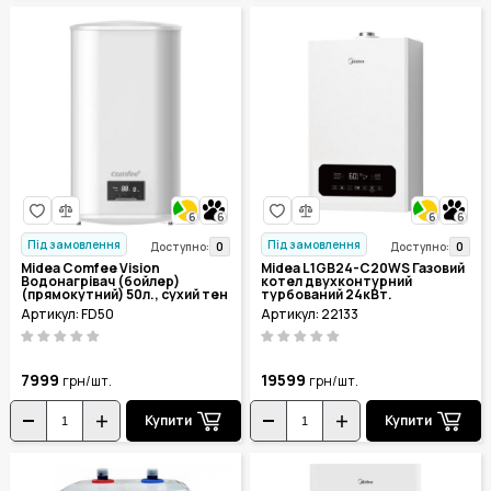
6
6
6
6
Під замовлення
Під замовлення
0
0
Доступно:
Доступно:
Midea Comfee Vision
Midea L1GB24-C20WS Газовий
Водонагрівач (бойлер)
котел двухконтурний
(прямокутний) 50л., сухий тен
турбований 24кВт.
FD50
Артикул: FD50
Артикул: 22133
7999
19599
грн/шт.
грн/шт.
Купити
Купити