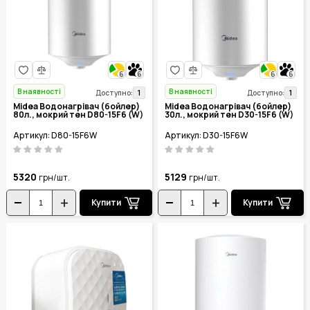
6
6
6
6
В наявності
В наявності
1
1
Доступно:
Доступно:
Midea Водонагрівач (бойлер)
Midea Водонагрівач (бойлер)
80л., мокрий тен D80-15F6 (W)
30л., мокрий тен D30-15F6 (W)
Артикул: D80-15F6W
Артикул: D30-15F6W
5320
5129
грн/шт.
грн/шт.
Купити
Купити