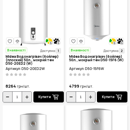
6
6
6
6
В наявності
В наявності
1
2
Доступно:
Доступно:
Midea Водонагрівач (бойлер)
Midea Водонагрівач (бойлер)
(плоский) 50л., мокрий тен
50л., мокрый тен D50-15F6 (W)
D50-20ED2 (W)
Артикул: D50-20ED2W
Артикул: D50-15F6W
8264
4799
грн/шт.
грн/шт.
Купити
Купити