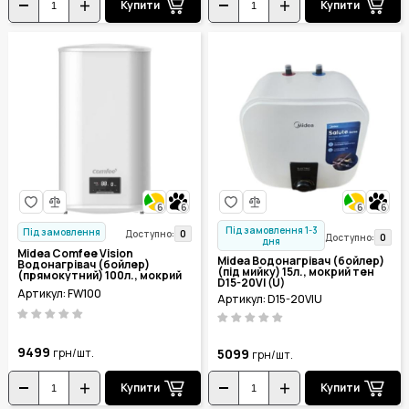
Купити
Купити
6
6
6
6
Під замовлення 1-3
Під замовлення
0
Доступно:
0
Доступно:
дня
Midea Comfee Vision
Midea Водонагрівач (бойлер)
Водонагрівач (бойлер)
(під мийку) 15л., мокрий тен
(прямокутний) 100л., мокрий
D15-20VI (U)
тен FW100
Артикул: FW100
Артикул: D15-20VIU
9499
грн/шт.
5099
грн/шт.
Купити
Купити