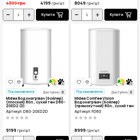
4399
грн
4199
8049
грн/шт.
грн/шт.
Купити
Купити
6
6
6
6
Під замовлення
Під замовлення
0
0
Доступно:
Доступно:
Midea Водонагрівач (бойлер)
Midea Comfee Vision
(плоский) 80л., сухий тен D80-
Водонагрівач (бойлер)
20ED2 (D)
(прямокутний) 80л., сухий тен
FD80
Артикул: D80-20ED2D
Артикул: FD80
9199
8999
грн/шт.
грн/шт.