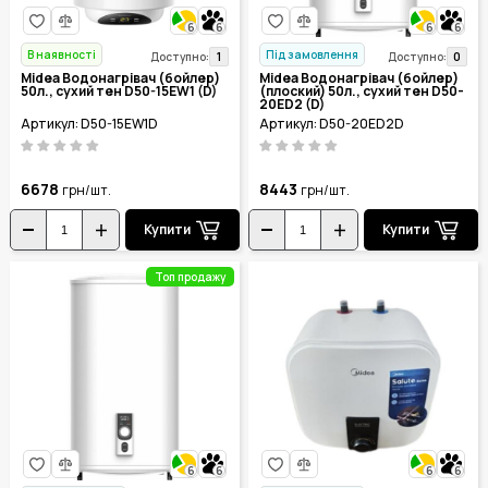
6
6
6
6
В наявності
Під замовлення
1
0
Доступно:
Доступно:
Midea Водонагрівач (бойлер)
Midea Водонагрівач (бойлер)
50л., сухий тен D50-15EW1 (D)
(плоский) 50л., сухий тен D50-
20ED2 (D)
Артикул: D50-15EW1D
Артикул: D50-20ED2D
6678
8443
грн/шт.
грн/шт.
Купити
Купити
Топ продажу
6
6
6
6