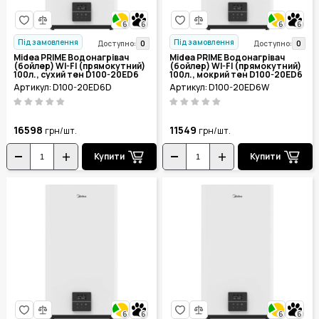
6
6
6
6
Під замовлення
Під замовлення
0
0
Доступно:
Доступно:
Midea PRIME Водонагрівач
Midea PRIME Водонагрівач
(бойлер) WI-FI (прямокутний)
(бойлер) WI-FI (прямокутний)
100л., сухий тен D100-20ED6
100л., мокрий тен D100-20ED6
(D)
(W)
Артикул: D100-20ED6D
Артикул: D100-20ED6W
16598
11549
грн/шт.
грн/шт.
Купити
Купити
6
6
6
6