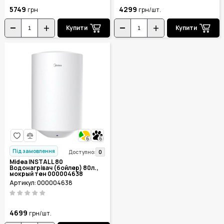
5749
4299
грн
грн/шт.
Купити
Купити
6
6
Під замовлення
0
Доступно:
Midea INSTALL 80
Водонагрівач (бойлер) 80л.,
мокрый тен 000004638
Артикул: 000004638
4699
грн/шт.