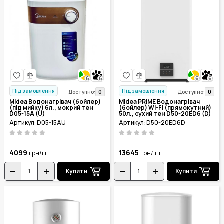
6
6
6
6
Під замовлення
Під замовлення
0
0
Доступно:
Доступно:
Midea Водонагрівач (бойлер)
Midea PRIME Водонагрівач
(під мийку) 6л., мокрий тен
(бойлер) WI-FI (прямокутний)
D05-15A (U)
50л., сухий тен D50-20ED6 (D)
Артикул: D05-15AU
Артикул: D50-20ED6D
4099
13645
грн/шт.
грн/шт.
Купити
Купити