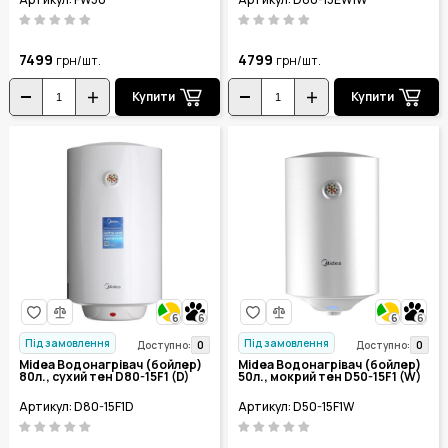
7499
4799
грн/шт.
грн/шт.
Купити
Купити
6
6
6
6
Під замовлення
Під замовлення
0
0
Доступно:
Доступно:
Midea Водонагрівач (бойлер)
Midea Водонагрівач (бойлер)
80л., сухий тен D80-15F1 (D)
50л., мокрий тен D50-15F1 (W)
Артикул: D80-15F1D
Артикул: D50-15F1W