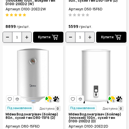
(плоский) 100л., мокрий тен
50л., сухий тен D50-15F6 (D)
D100-20ED2 (W)
Артикул: D100-20ED2W
Артикул: D50-15F6D
8899
5599
грн/шт.
грн/шт.
Купити
Купити
6
6
6
6
Під замовлення
Під замовлення
0
0
Доступно:
Доступно:
Midea Водонагрівач (бойлер)
Midea Водонагрівач (бойлер)
80л., сухий тен D80-15F6 (D)
(плоский) 100л., сухий тен
D100-20ED2 (D)
Артикул: D80-15F6D
Артикул: D100-20ED2D