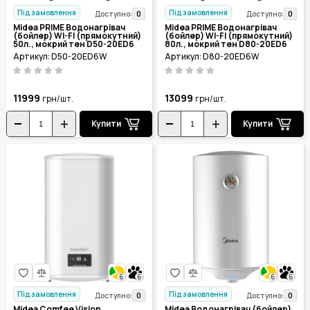
Під замовлення
Під замовлення
0
0
Доступно:
Доступно:
Midea PRIME Водонагрівач
Midea PRIME Водонагрівач
(бойлер) WI-FI (прямокутний)
(бойлер) WI-FI (прямокутний)
50л., мокрий тен D50-20ED6
80л., мокрий тен D80-20ED6
(W)
(W)
Артикул: D50-20ED6W
Артикул: D80-20ED6W
11999
13099
грн/шт.
грн/шт.
Купити
Купити
6
6
6
6
Під замовлення
Під замовлення
0
0
Доступно:
Доступно:
Midea Comfee Vision
Midea Водонагрівач (бойлер)