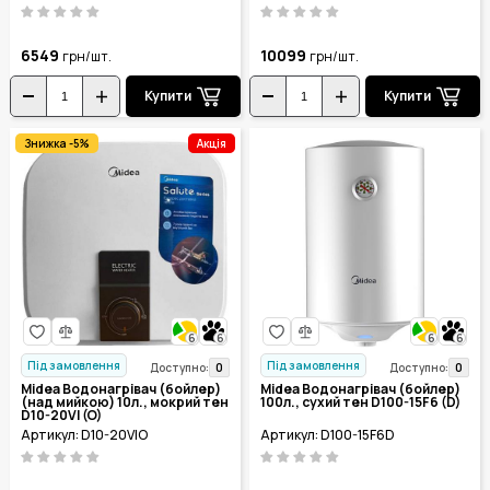
6549
10099
грн/шт.
грн/шт.
Купити
Купити
Знижка -5%
Акція
6
6
6
6
Під замовлення
Під замовлення
0
0
Доступно:
Доступно:
Midea Водонагрівач (бойлер)
Midea Водонагрівач (бойлер)
(над мийкою) 10л., мокрий тен
100л., сухий тен D100-15F6 (D)
D10-20VI (O)
Артикул: D10-20VIO
Артикул: D100-15F6D