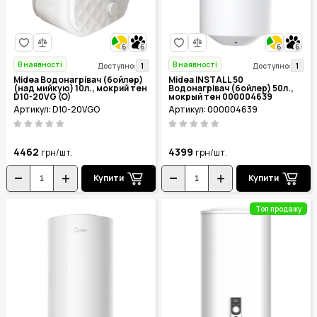
6
6
6
6
В наявності
В наявності
1
1
Доступно:
Доступно:
Midea Водонагрівач (бойлер)
Midea INSTALL 50
(над мийкую) 10л., мокрий тен
Водонагрівач (бойлер) 50л.,
D10-20VG (O)
мокрый тен 000004639
Артикул: D10-20VGO
Артикул: 000004639
4462
4399
грн/шт.
грн/шт.
Купити
Купити
Топ продажу