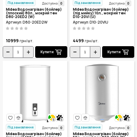
Під замовлення
Під замовлення
0
0
Доступно:
Доступно:
Midea Водонагрівач (бойлер)
Midea Водонагрівач (бойлер)
(плоский) 80л., мокрий тен
(під мийку) 10л., мокрий тен
D80-20ED2 (W)
D10-20VI (U)
Артикул: D80-20ED2W
Артикул: D10-20VIU
10999
4499
грн/шт.
грн/шт.
Купити
Купити
6
6
6
6
Під замовлення
Під замовлення
0
0
Доступно:
Доступно:
Midea Водонагрівач (бойлер)
Midea Водонагрівач (бойлер)