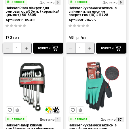
В наявності
В наявності
5
6
Доступно:
Доступно:
Haisser Різак півкруг для
Haisser Рукавички захисні з
реноватора 80мм. (кераміка/
спіненим латексним
цимент) 8015305
покриттям (10) 211428
Артикул: 8015305
Артикул: 211428
170
48
грн
грн/шт.
Купити
Купити
6
6
В наявності
В наявності
1
87
Доступно:
Доступно:
Haisser Набір ключів
Haisser Рукавички захисні з
комбінованих з тріскачкою
подвійним латексним