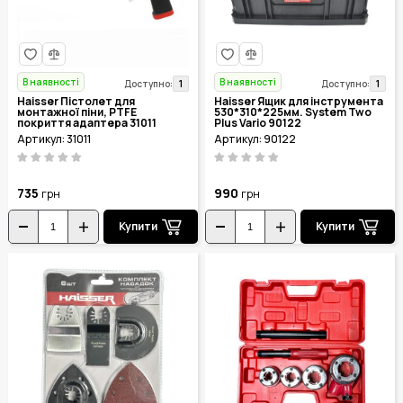
В наявності
В наявності
1
1
Доступно:
Доступно:
Haisser Пістолет для
Haisser Ящик для інструмента
монтажної піни, PTFE
530*310*225мм. System Two
покриття адаптера 31011
Plus Vario 90122
Артикул: 31011
Артикул: 90122
735
990
грн
грн
Купити
Купити