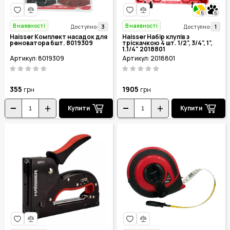
6
6
В наявності
В наявності
3
1
Доступно:
Доступно:
Haisser Комплект насадок для
Haisser Набір клупів з
реноватора 6шт. 8019309
тріскачкою 4 шт. 1/2", 3/4", 1",
1.1/4" 2018801
Артикул: 8019309
Артикул: 2018801
355
1905
грн
грн
Купити
Купити