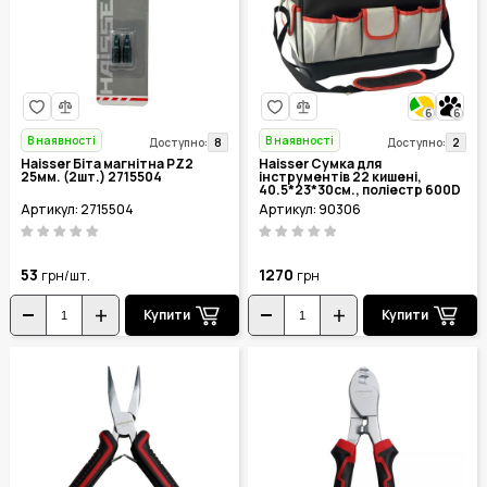
6
6
В наявності
В наявності
8
2
Доступно:
Доступно:
Haisser Біта магнітна PZ2
Haisser Сумка для
25мм. (2шт.) 2715504
інструментів 22 кишені,
40.5*23*30см., поліестр 600D
90306
Артикул: 2715504
Артикул: 90306
53
1270
грн/шт.
грн
Купити
Купити