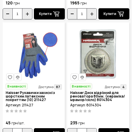
120
1965
грн
грн
Купити
Купити
В наявності
В наявності
87
4
Доступно:
Доступно:
Haisser Рукавички захисні з
Haisser Диск відрізний для
шорстким латексним
реноватора 80мм. (кераміка/
покриттям (10) 211427
мрамор/скло) 8014304
Артикул: 211427
Артикул: 8014304
45
235
грн/шт.
грн