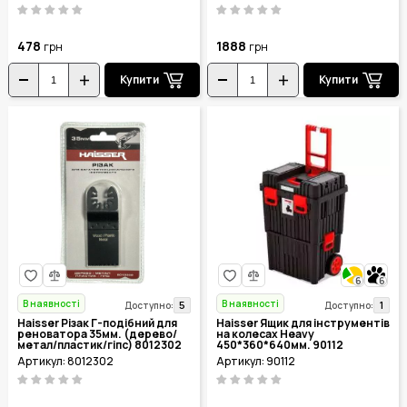
478
1888
грн
грн
Купити
Купити
6
6
В наявності
В наявності
5
1
Доступно:
Доступно:
Haisser Різак Г-подібний для
Haisser Ящик для інструментів
реноватора 35мм. (дерево/
на колесах Heavy
метал/пластик/гіпс) 8012302
450*360*640мм. 90112
Артикул: 8012302
Артикул: 90112