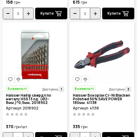
158
615
грн
грн
Купити
Купити
В наявності
В наявності
1
3
Доступно:
Доступно:
Haisser Набір свердл по
Haisser Бокорізи Cr-Ni Blacken
металу HSS 13 од. (Ø2-
Polished 50% SAVE POWER
8мм.)*0,5мм. 2018902
180мм. 41138
Артикул: 2018902
Артикул: 41138
370
335
грн/шт.
грн