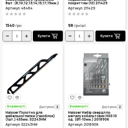
8шт. (8;10;12;13;14;15;17;19мм.)
покриттям (10) 211429
48484
Артикул: 48484
Артикул: 211429
1540
98
грн
грн/шт.
Купити
Купити
В наявності
В наявності
2
2
Доступно:
Доступно:
Haisser Полотно для
Haisser Набір свердл по
шабельної пилки (газоблок)
металу кобальтових HSS 10
(1шт.) 455мм. S2243HM
од. (Ø1-10мм.) 2018906
Артикул: S2243HM
Артикул: 2018906