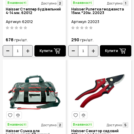
В наявності
В наявності
2
1
Доступно:
Доступно:
Haisser Степлер будівельний
Haisser Рулетка геодезиста
4-14 мм. 62012
15мм.*20м. 22023
Артикул: 62012
Артикул: 22023
678
290
грн/шт.
грн/шт.
Купити
Купити
В наявності
В наявності
2
5
Доступно:
Доступно:
Haisser Сумка для
Haisser Секатор садовий