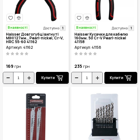
В наявності
В наявності
1
1
Доступно:
Доступно:
Haisser Довгогубці вигнуті
Haisser Кусачки для кабелю
МІНІ 127мм., Pearl-nickel, Cr-V,
160мм. 50 Cr-V Pearl-nickel
HRC 55-60 41162
41158
Артикул: 41162
Артикул: 41158
169
235
грн
грн
Купити
Купити