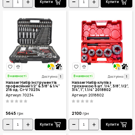
Купити
Купити
6
6
6
6
В наявності
В наявності
1
1
Доступно:
Доступно:
Haisser Набір інструментів
Haisser Набір клупів з
професійний 1/2" & 3/8" & 1/4"
тріскачкою 6 шт. 1/4", 3/8", 1/2",
216 од. Cr-V 70234
3/4", 1", 1.1/4" 2018802
Артикул: 70234
Артикул: 2018802
5645
2100
грн
грн
Купити
Купити