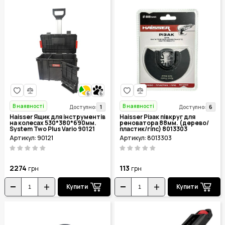
6
6
В наявності
В наявності
1
6
Доступно:
Доступно:
Haisser Ящик для інструментів
Haisser Різак півкруг для
на колесах 530*380*690мм.
реноватора 88мм. (дерево/
System Two Plus Vario 90121
пластик/гіпс) 8013303
Артикул: 90121
Артикул: 8013303
2274
113
грн
грн
Купити
Купити