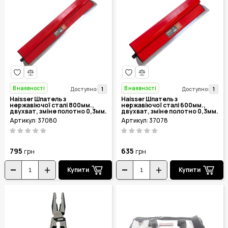
В наявності
В наявності
1
1
Доступно:
Доступно:
Haisser Шпатель з
Haisser Шпатель з
нержавіючої сталі 800мм.,
нержавіючої сталі 600мм.,
двухват, зміне полотно 0,3мм.
двухват, зміне полотно 0,3мм.
37080
37078
Артикул: 37080
Артикул: 37078
795
635
грн
грн
Купити
Купити