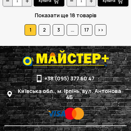
Купити
Купити
Показати ще 18 товарів
1
2
3
...
17
>>
+38 (095) 377 60 47
Київська обл., м. Ірпінь, вул. Антонова
4Б