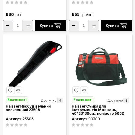
880
665
грн
грн/шт.
Купити
Купити
В наявності
В наявності
4
2
Доступно:
Доступно:
Haisser Ніж будівельний
Haisser Сумка для
посиленний 23508
інструментів 16 кишень,
40*23*30см., поліестр 600D
90300
Артикул: 23508
Артикул: 90300