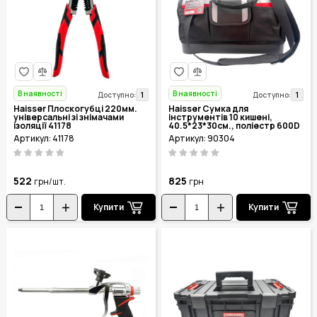
В наявності
В наявності
1
1
Доступно:
Доступно:
Haisser Плоскогубці 220мм.
Haisser Сумка для
універсальні зі знімачами
інструментів 10 кишені,
ізоляції 41178
40.5*23*30см., поліестр 600D
90304
Артикул: 41178
Артикул: 90304
522
825
грн/шт.
грн
Купити
Купити