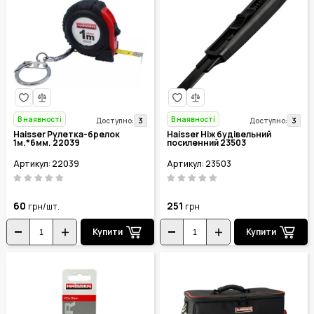
В наявності
В наявності
3
3
Доступно:
Доступно:
Haisser Рулетка-брелок
Haisser Ніж будівельний
1м.*6мм. 22039
посиленний 23503
Артикул: 22039
Артикул: 23503
60
251
грн/шт.
грн
Купити
Купити