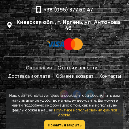
+38 (095) 377 60 47
Киевская обл., г. Ирпень, ул. Антонова
4б
О компании
Статьи и новости
Доставка и оплата
Обмен и возврат
Контакты
Мы в соцсетях
Наш сайт использует файлы cookie, чтобы обеспечить вам
максимальное удобство на нашем веб-сайте. Вы можете
найти подробную информацию о том, как мы используем
файлы cookie в нашей
Политике использования файлов
Политика конфиденциальности
Условия пользования
cookie.
Карта сайта
Принять и закрыть