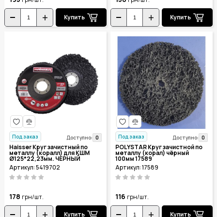
Купить
Купить
Под заказ
Под заказ
0
0
Доступно:
Доступно:
Haisser Круг зачистный по
POLYSTAR Круг зачистной по
металлу (коралл) для КШМ
металлу (корал) чёрный
Ø125*22,23мм. ЧЕРНЫЙ
100мм 17589
5419702
Артикул: 5419702
Артикул: 17589
178
116
грн/шт.
грн/шт.
Купить
Купить