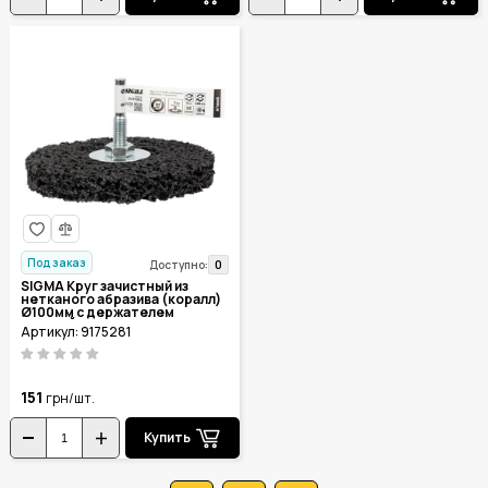
Под заказ
0
Доступно:
SIGMA Круг зачистный из
нетканого абразива (коралл)
Ø100мм с держателем
ЧЕРНЫЙ мягкий 9175281
Артикул: 9175281
151
грн/шт.
Купить