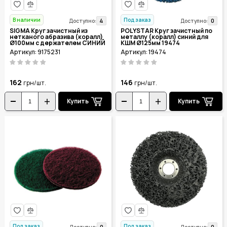
В наличии
Под заказ
4
0
Доступно:
Доступно:
SIGMA Круг зачистный из
POLYSTAR Круг зачистный по
нетканого абразива (коралл)
металлу (коралл) синий для
Ø100мм с держателем СИНИЙ
КШМ Ø125мм 19474
средняя жесткость 9175231
Артикул: 9175231
Артикул: 19474
162
146
грн/шт.
грн/шт.
Купить
Купить
Под заказ
Под заказ
0
0
Доступно:
Доступно: