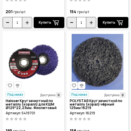
201
154
грн/шт.
грн/шт.
Купить
Купить
Под заказ
Под заказ
0
0
Доступно:
Доступно:
Haisser Круг зачистный по
POLYSTAR Круг зачистной по
металлу (коралл) для КШМ
металлу (корал) чёрный
Ø125*22,23мм. Фиолетовый
125мм 16219
5419701
Артикул: 5419701
Артикул: 16219
195
158
грн/шт.
грн/шт.