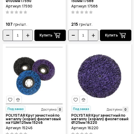
Ø100мм 17590
150мм 17588
Артикул: 17590
Артикул: 17588
107
215
грн/шт.
грн/шт.
Купить
Купить
Под заказ
Под заказ
0
0
Доступно:
Доступно:
POLYSTAR Круг зачистной по
POLYSTAR Круг зачистный по
металлу (корал) фиолетовый
металлу (коралл) фиолетовый
на УШМ 125мм 15246
Ø125мм 16220
Артикул: 15246
Артикул: 16220