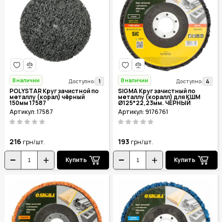
В наличии
В наличии
1
4
Доступно:
Доступно:
POLYSTAR Круг зачистной по
SIGMA Круг зачистный по
металлу (корал) чёрный
металлу (коралл) для КШМ
150мм 17587
Ø125*22,23мм. ЧЕРНЫЙ
мягкий 9176761
Артикул: 17587
Артикул: 9176761
216
193
грн/шт.
грн/шт.
Купить
Купить