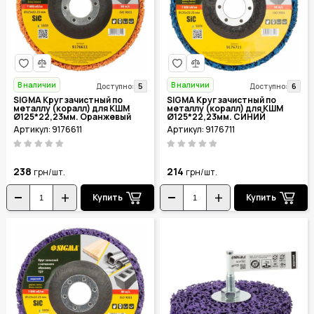
В наличии
В наличии
5
6
Доступно:
Доступно:
SIGMA Круг зачистный по
SIGMA Круг зачистный по
металлу (коралл) для КШМ
металлу (коралл) для КШМ
Ø125*22,23мм. Оранжевый
Ø125*22,23мм. СИНИЙ
жесткий 9176611
средняя жесткость 9176711
Артикул: 9176611
Артикул: 9176711
238
214
грн/шт.
грн/шт.
Купить
Купить