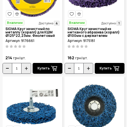
В наличии
В наличии
4
1
Доступно:
Доступно:
SIGMA Круг зачистный по
SIGMA Круг зачистный из
металлу (коралл) для КШМ
нетканого абразива (коралл)
Ø125*22,23мм. Фиолетовый
Ø100мм с держателем
жесткий 9176661
Фиолетовый жесткий 9175181
Артикул: 9176661
Артикул: 9175181
214
162
грн/шт.
грн/шт.
Купить
Купить