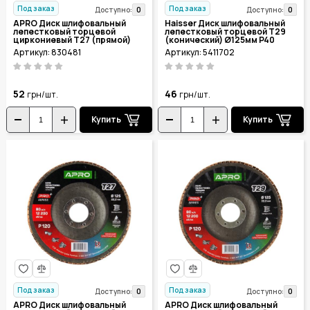
Под заказ
Под заказ
0
0
Доступно:
Доступно:
APRO Диск шлифовальный
Haisser Диск шлифовальный
лепестковый торцевой
лепестковый торцевой Т29
циркониевый Т27 (прямой)
(конический) Ø125мм P40
Ø125мм P40 830481
5411702
Артикул: 830481
Артикул: 5411702
52
46
грн/шт.
грн/шт.
Купить
Купить
Под заказ
Под заказ
0
0
Доступно:
Доступно:
APRO Диск шлифовальный
APRO Диск шлифовальный