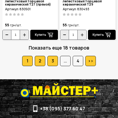
лепестковый торцевой
лепестковый торцевой
керамический Т27 (прямой)
керамический Т29
Ø125мм P120 830501
(конический) Ø125мм P120
Артикул: 830501
Артикул: 830493
830493
55
55
грн/шт.
грн/шт.
Купить
Купить
Показать еще 18 товаров
1
2
3
...
4
>>
+38 (095) 377 60 47