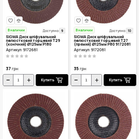
В наличии
В наличии
9
10
Доступно:
Доступно:
SIGMA Диск шліфувальний
SIGMA Диск шліфувальний
пелюстковий торцевий Т29
пелюстковий торцевий Т27
(конічний) Ø125мм P180
(прямий) Ø125мм P80 9172081
9172681
Артикул: 9172681
Артикул: 9172081
37
35
грн
грн
Купить
Купить