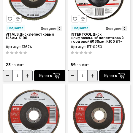
Под заказ
Под заказ
0
0
Доступно:
Доступно:
VITALS Диск лепестковый
INTERTOOL Диск
125мм. К100
шлифовальный лепестковый
торцевой Ø180мм. К100 BT-
0230
Артикул: 13674
Артикул: BT-0230
23
59
грн/шт.
грн/шт.
Купить
Купить