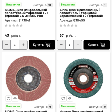
В наличии
В наличии
10
1
Доступно:
Доступно:
SIGMA Диск шлифовальный
APRO Диск шлифовальный
лепестковый торцевой Т27
лепестковый торцевой
(прямой) ZA Ø125мм P80
керамический Т27 (прямой)
9173041
Ø125мм P80 830499
Артикул: 9173041
Артикул: 830499
43
67
грн/шт.
грн/шт.
Купить
Купить
В наличии
В наличии
9
9
Доступно:
Доступно:
SIGMA Диск шлифовальный
Haisser Диск шлифовальный