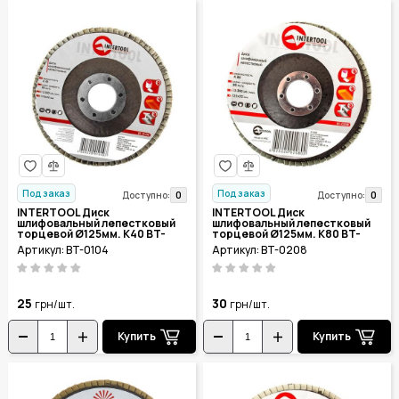
Под заказ
Под заказ
0
0
Доступно:
Доступно:
INTERTOOL Диск
INTERTOOL Диск
шлифовальный лепестковый
шлифовальный лепестковый
торцевой Ø125мм. К40 BT-
торцевой Ø125мм. К80 BT-
0104
0208
Артикул: BT-0104
Артикул: BT-0208
25
30
грн/шт.
грн/шт.
Купить
Купить