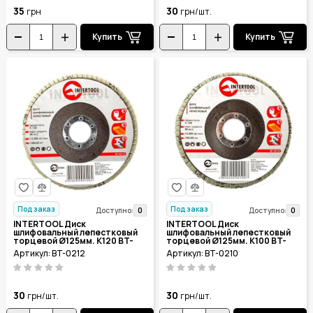
35
30
грн
грн/шт.
Купить
Купить
Под заказ
Под заказ
0
0
Доступно:
Доступно:
INTERTOOL Диск
INTERTOOL Диск
шлифовальный лепестковый
шлифовальный лепестковый
торцевой Ø125мм. К120 BT-
торцевой Ø125мм. К100 BT-
0212
0210
Артикул: BT-0212
Артикул: BT-0210
30
30
грн/шт.
грн/шт.