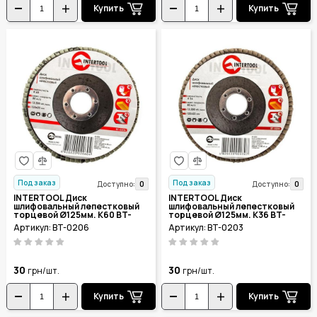
Купить
Купить
Под заказ
Под заказ
0
0
Доступно:
Доступно:
INTERTOOL Диск
INTERTOOL Диск
шлифовальный лепестковый
шлифовальный лепестковый
торцевой Ø125мм. К60 BT-
торцевой Ø125мм. К36 BT-
0206
0203
Артикул: BT-0206
Артикул: BT-0203
30
30
грн/шт.
грн/шт.
Купить
Купить