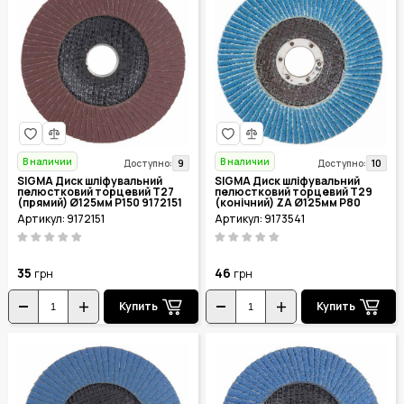
В наличии
В наличии
9
10
Доступно:
Доступно:
SIGMA Диск шліфувальний
SIGMA Диск шліфувальний
пелюстковий торцевий Т27
пелюстковий торцевий Т29
(прямий) Ø125мм P150 9172151
(конічний) ZA Ø125мм P80
9173541
Артикул: 9172151
Артикул: 9173541
35
46
грн
грн
Купить
Купить