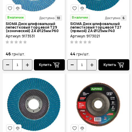
В наличии
В наличии
10
6
Доступно:
Доступно:
SIGMA Диск шлифовальный
SIGMA Диск шлифовальный
лепестковый торцевой Т29
лепестковый торцевой Т27
(конический) ZA Ø125мм P60
(прямой) ZA Ø125мм P40
9173531
9173021
Артикул: 9173531
Артикул: 9173021
46
44
грн/шт.
грн/шт.
Купить
Купить