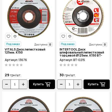
Под заказ
Под заказ
0
0
Доступно:
Доступно:
VITALS Диск лепестковый
INTERTOOL Диск
125мм. К150
шлифовальный лепестковый
торцевой Ø125мм. К150 BT-
0215
Артикул: 13676
Артикул: BT-0215
29
30
грн/шт.
грн/шт.
Купить
Купить