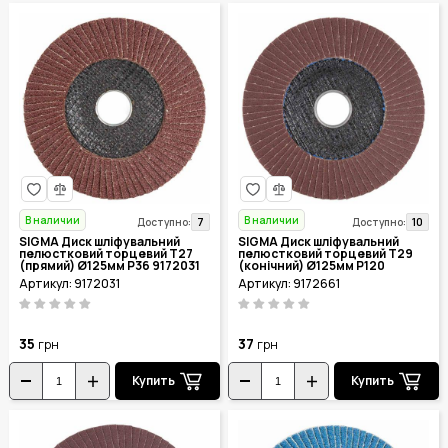
В наличии
В наличии
7
10
Доступно:
Доступно:
SIGMA Диск шліфувальний
SIGMA Диск шліфувальний
пелюстковий торцевий Т27
пелюстковий торцевий Т29
(прямий) Ø125мм P36 9172031
(конічний) Ø125мм P120
9172661
Артикул: 9172031
Артикул: 9172661
35
37
грн
грн
Купить
Купить