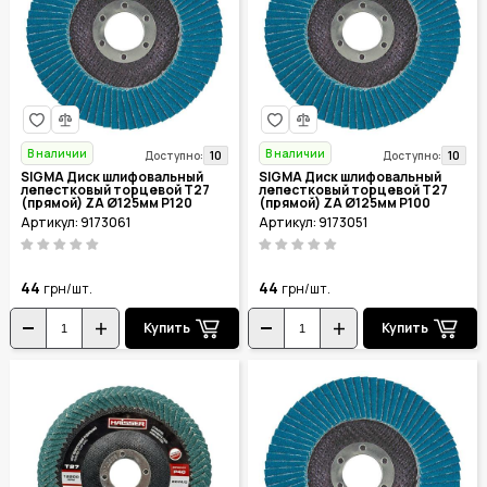
В наличии
В наличии
10
10
Доступно:
Доступно:
SIGMA Диск шлифовальный
SIGMA Диск шлифовальный
лепестковый торцевой Т27
лепестковый торцевой Т27
(прямой) ZA Ø125мм P120
(прямой) ZA Ø125мм P100
9173061
9173051
Артикул: 9173061
Артикул: 9173051
44
44
грн/шт.
грн/шт.
Купить
Купить