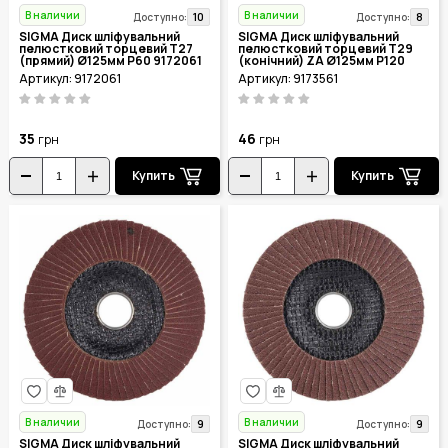
В наличии
В наличии
10
8
Доступно:
Доступно:
SIGMA Диск шліфувальний
SIGMA Диск шліфувальний
пелюстковий торцевий Т27
пелюстковий торцевий Т29
(прямий) Ø125мм P60 9172061
(конічний) ZA Ø125мм P120
9173561
Артикул: 9172061
Артикул: 9173561
35
46
грн
грн
Купить
Купить
В наличии
В наличии
9
9
Доступно:
Доступно:
SIGMA Диск шліфувальний
SIGMA Диск шліфувальний