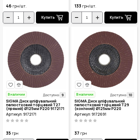
46
133
грн/шт.
грн/шт.
Купить
Купить
В наличии
В наличии
9
10
Доступно:
Доступно:
SIGMA Диск шліфувальний
SIGMA Диск шліфувальний
пелюстковий торцевий Т27
пелюстковий торцевий Т29
(прямий) Ø125мм P220 9172171
(конічний) Ø125мм P220
9172691
Артикул: 9172171
Артикул: 9172691
35
37
грн
грн