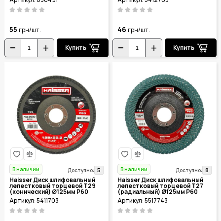
830491
55
46
грн/шт.
грн/шт.
Купить
Купить
В наличии
В наличии
5
8
Доступно:
Доступно:
Haisser Диск шлифовальный
Haisser Диск шлифовальный
лепестковый торцевой Т29
лепестковый торцевой Т27
(конический) Ø125мм P60
(радиальный) Ø125мм P60
5411703
5517743
Артикул: 5411703
Артикул: 5517743