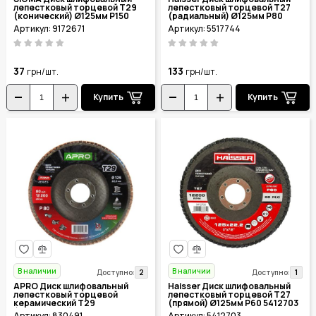
лепестковый торцевой Т29
лепестковый торцевой Т27
(конический) Ø125мм P150
(радиальный) Ø125мм P80
9172671
5517744
Артикул: 9172671
Артикул: 5517744
37
133
грн/шт.
грн/шт.
Купить
Купить
В наличии
В наличии
2
1
Доступно:
Доступно:
APRO Диск шлифовальный
Haisser Диск шлифовальный
лепестковый торцевой
лепестковый торцевой Т27
керамический Т29
(прямой) Ø125мм P60 5412703
(конический) Ø125мм P80
Артикул: 830491
Артикул: 5412703