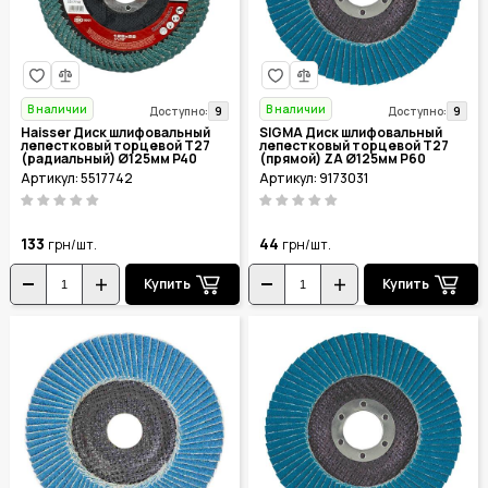
В наличии
В наличии
9
9
Доступно:
Доступно:
Haisser Диск шлифовальный
SIGMA Диск шлифовальный
лепестковый торцевой Т27
лепестковый торцевой Т27
(радиальный) Ø125мм P40
(прямой) ZA Ø125мм P60
5517742
9173031
Артикул: 5517742
Артикул: 9173031
133
44
грн/шт.
грн/шт.
Купить
Купить