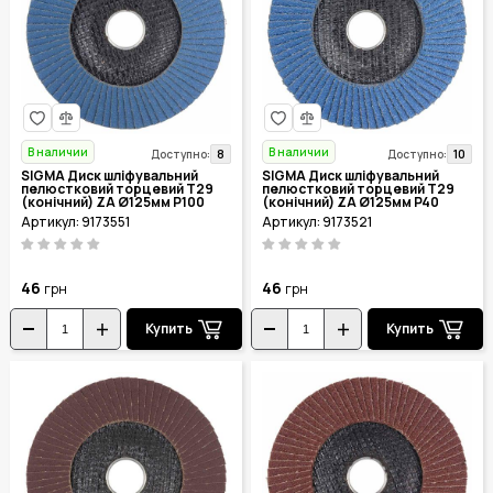
В наличии
В наличии
8
10
Доступно:
Доступно:
SIGMA Диск шліфувальний
SIGMA Диск шліфувальний
пелюстковий торцевий Т29
пелюстковий торцевий Т29
(конічний) ZA Ø125мм P100
(конічний) ZA Ø125мм P40
9173551
9173521
Артикул: 9173551
Артикул: 9173521
46
46
грн
грн
Купить
Купить