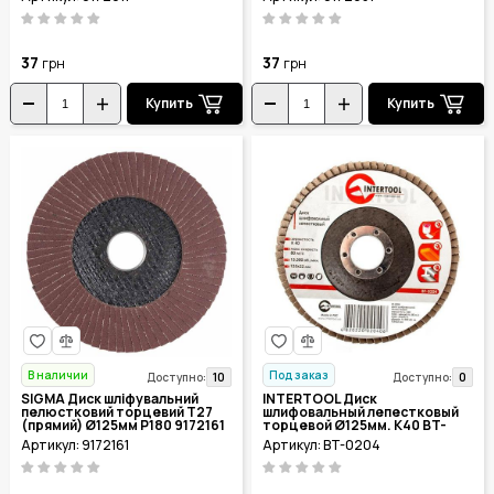
37
37
грн
грн
Купить
Купить
В наличии
Под заказ
10
0
Доступно:
Доступно:
SIGMA Диск шліфувальний
INTERTOOL Диск
пелюстковий торцевий Т27
шлифовальный лепестковый
(прямий) Ø125мм P180 9172161
торцевой Ø125мм. К40 BT-
0204
Артикул: 9172161
Артикул: BT-0204