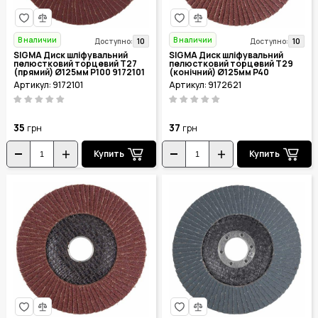
В наличии
В наличии
10
10
Доступно:
Доступно:
SIGMA Диск шліфувальний
SIGMA Диск шліфувальний
пелюстковий торцевий Т27
пелюстковий торцевий Т29
(прямий) Ø125мм P100 9172101
(конічний) Ø125мм P40
9172621
Артикул: 9172101
Артикул: 9172621
35
37
грн
грн
Купить
Купить