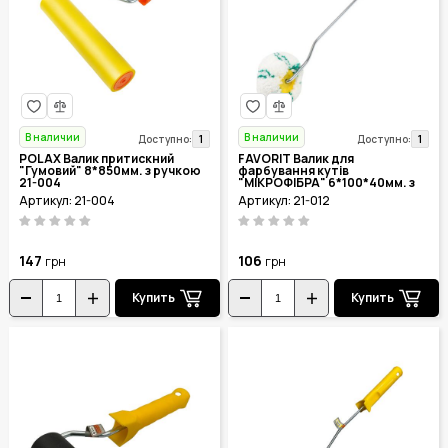
В наличии
В наличии
1
1
Доступно:
Доступно:
POLAX Валик притискний
FAVORIT Валик для
"Гумовий" 8*850мм. з ручкою
фарбування кутів
21-004
"МІКРОФІБРА" 6*100*40мм. з
ручкою 21-012
Артикул: 21-004
Артикул: 21-012
147
106
грн
грн
Купить
Купить