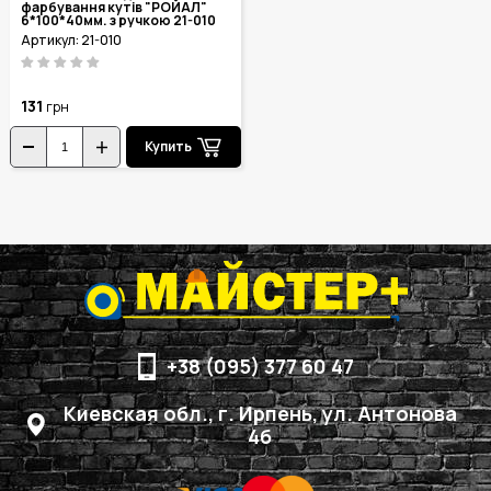
фарбування кутів "РОЙАЛ"
6*100*40мм. з ручкою 21-010
Артикул: 21-010
131
грн
Купить
+38 (095) 377 60 47
Киевская обл., г. Ирпень, ул. Антонова
4б