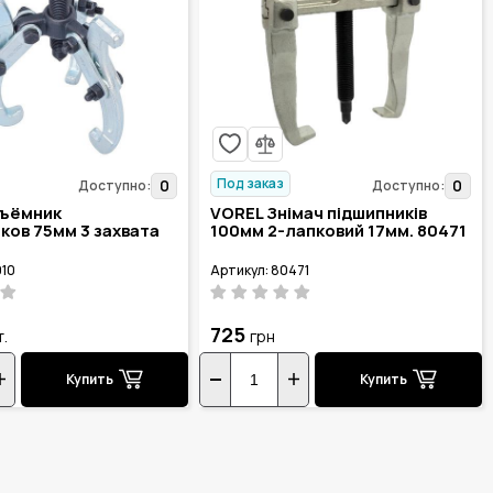
Под заказ
0
0
Доступно:
Доступно:
ъёмник
VOREL Знімач підшипників
ков 75мм 3 захвата
100мм 2-лапковий 17мм. 80471
010
Артикул: 80471
725
т.
грн
Купить
Купить