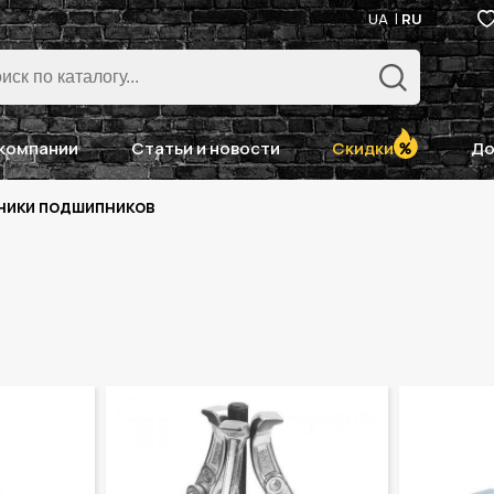
UA
RU
компании
Статьи и новости
Скидки
До
ики подшипников