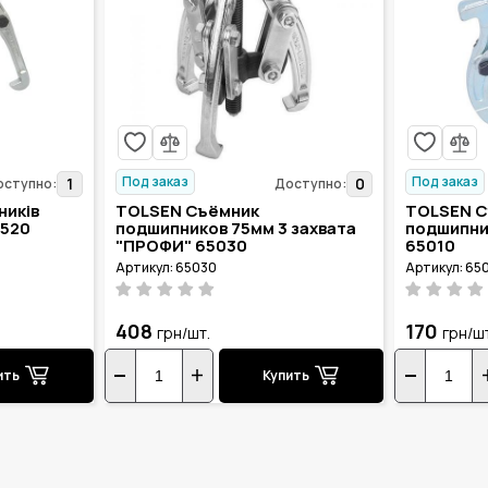
Под заказ
Под заказ
1
0
оступно:
Доступно:
ників
TOLSEN Съёмник
TOLSEN С
0520
подшипников 75мм 3 захвата
подшипни
"ПРОФИ" 65030
65010
Артикул: 65030
Артикул: 65
408
170
грн/шт.
грн/ш
ить
Купить