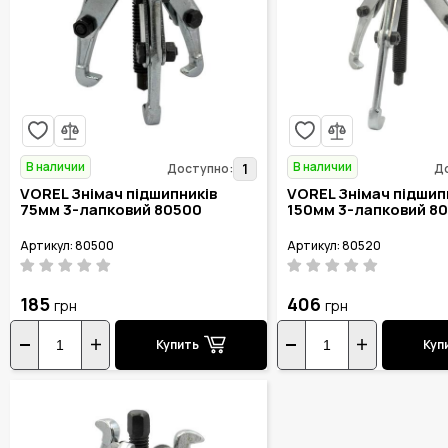
В наличии
В наличии
1
Доступно:
Д
VOREL Знімач підшипників
VOREL Знімач підшип
75мм 3-лапковий 80500
150мм 3-лапковий 8
Артикул: 80500
Артикул: 80520
185
406
грн
грн
Купить
Куп