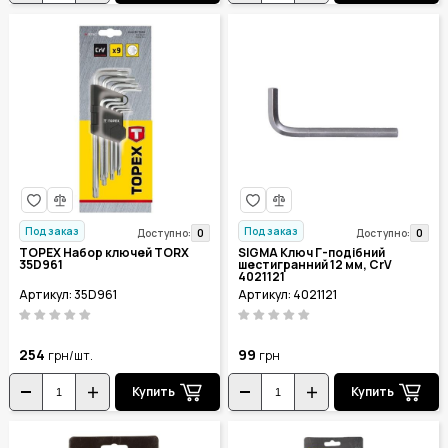
Под заказ
Под заказ
0
0
Доступно:
Доступно:
TOPEX Набор ключей TORX
SIGMA Ключ Г-подібний
35D961
шестигранний 12 мм, CrV
4021121
Артикул: 35D961
Артикул: 4021121
254
99
грн/шт.
грн
Купить
Купить