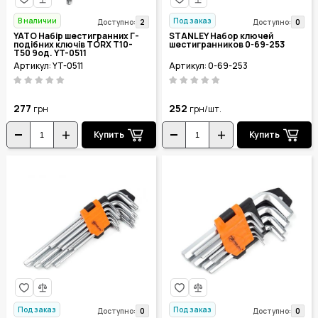
В наличии
Под заказ
2
0
Доступно:
Доступно:
YATO Набір шестигранних Г-
STANLEY Набор ключей
подібних ключів TORX Т10-
шестигранников 0-69-253
Т50 9од. YT-0511
Артикул: YT-0511
Артикул: 0-69-253
277
252
грн
грн/шт.
Купить
Купить
Под заказ
Под заказ
0
0
Доступно:
Доступно: