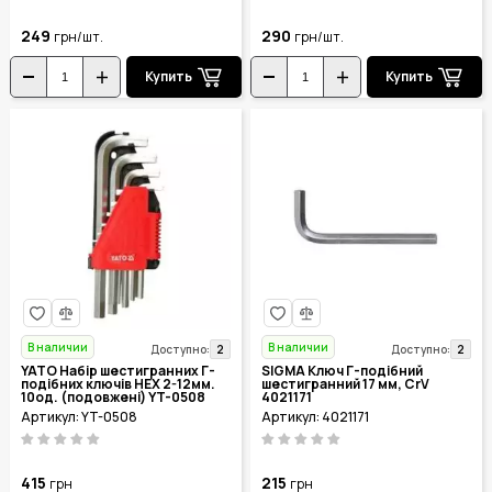
249
290
грн/шт.
грн/шт.
Купить
Купить
В наличии
В наличии
2
2
Доступно:
Доступно:
YATO Набір шестигранних Г-
SIGMA Ключ Г-подібний
подібних ключів HEX 2-12мм.
шестигранний 17 мм, CrV
10од. (подовжені) YT-0508
4021171
Артикул: YT-0508
Артикул: 4021171
415
215
грн
грн