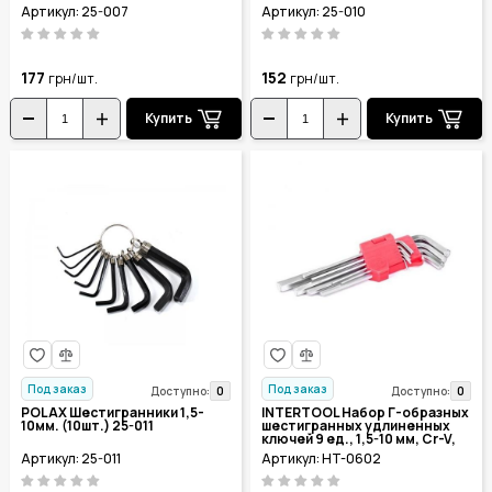
Артикул: 25-007
Артикул: 25-010
177
152
грн/шт.
грн/шт.
Купить
Купить
Под заказ
Под заказ
0
0
Доступно:
Доступно:
POLAX Шестигранники 1,5-
INTERTOOL Набор Г-образных
10мм. (10шт.) 25-011
шестигранных удлиненных
ключей 9 ед., 1,5-10 мм, Cr-V,
55 HRC HT-0602
Артикул: 25-011
Артикул: HT-0602