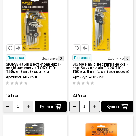
Под заказ
Под заказ
0
0
Доступно:
Доступно:
SIGMA Набір шестигранних Г-
SIGMA Набір шестигранних Г-
подібних ключів TORX T10-
подібних ключів TORX T10-
T50мм. 9шт. (короткі з
T50мм. 9шт. (довгі з отвором)
отвором) 4022211
4022231
Артикул: 4022211
Артикул: 4022231
161
234
грн
грн
Купить
Купить