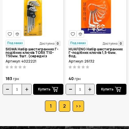
Под заказ
Под заказ
0
0
Доступно:
Доступно:
SIGMA Набір шестигранних Г-
HUAFENG Набір шестигранних
подібних ключів TORX T10-
Г-подібних ключів 1,5-6мм.
T50мм. 9шт. (середні з
8од.
отвором) 4022221
Артикул: 4022221
Артикул: 26132
183
40
грн
грн
Купить
Купить
1
2
>>