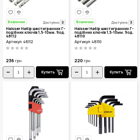
В наличии
В наличии
3
3
Доступно:
Доступно:
Haisser Набір шестигранних Г-
Haisser Набір шестигранних Г-
подібних ключів 1,5-10мм. 9од.
подібних ключів 1,5-10мм. 9од.
48112
48110
Артикул: 48112
Артикул: 48110
236
220
грн
грн
Купить
Купить