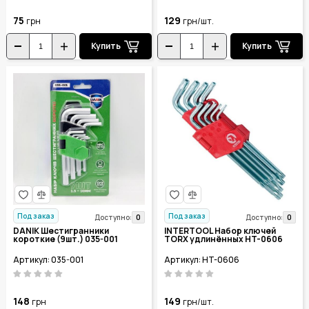
75
129
грн
грн/шт.
Купить
Купить
Под заказ
Под заказ
0
0
Доступно:
Доступно:
DANIK Шестигранники
INTERTOOL Набор ключей
короткие (9шт.) 035-001
TORX удлинённых HT-0606
Артикул: 035-001
Артикул: HT-0606
148
149
грн
грн/шт.