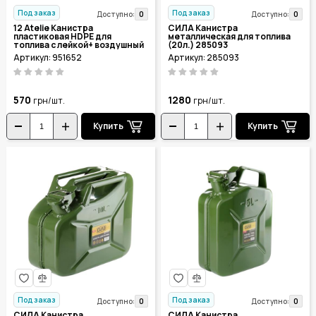
Под заказ
Под заказ
0
0
Доступно:
Доступно:
12 Atelie Канистра
СИЛА Канистра
пластиковая HDPE для
металлическая для топлива
топлива с лейкой+ воздушный
(20л.) 285093
клапан (10л.) 951652
Артикул: 951652
Артикул: 285093
570
1280
грн/шт.
грн/шт.
Купить
Купить
Под заказ
Под заказ
0
0
Доступно:
Доступно:
СИЛА Канистра
СИЛА Канистра