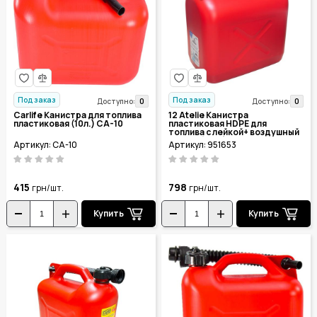
Под заказ
Под заказ
0
0
Доступно:
Доступно:
Carlife Канистра для топлива
12 Atelie Канистра
пластиковая (10л.) CA-10
пластиковая HDPE для
топлива с лейкой+ воздушный
клапан (20л.) 951653
Артикул: CA-10
Артикул: 951653
415
798
грн/шт.
грн/шт.
Купить
Купить