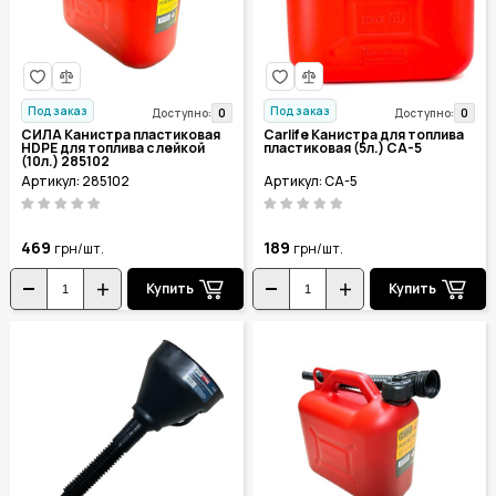
Под заказ
Под заказ
0
0
Доступно:
Доступно:
СИЛА Канистра пластиковая
Carlife Канистра для топлива
HDPE для топлива с лейкой
пластиковая (5л.) CA-5
(10л.) 285102
Артикул: 285102
Артикул: CA-5
469
189
грн/шт.
грн/шт.
Купить
Купить