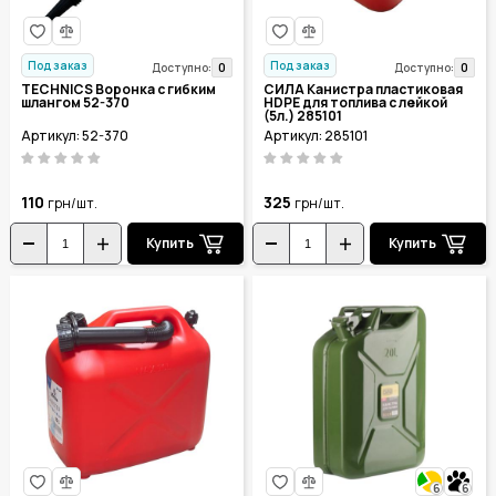
Под заказ
Под заказ
0
0
Доступно:
Доступно:
TECHNICS Воронка с гибким
СИЛА Канистра пластиковая
шлангом 52-370
HDPE для топлива с лейкой
(5л.) 285101
Артикул: 52-370
Артикул: 285101
110
325
грн/шт.
грн/шт.
Купить
Купить
6
6