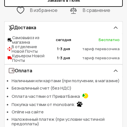
Заказать в 1 клик
В избранное
В сравнение
Доставка
Самовывоз из
сегодня
Бесплатно
магазина
В отделение
1-3 дня
тариф перевозчика
Новой Почты
Курьером Новой
1-3 дня
тариф перевозчика
Почты
Оплата
Наличными или картами (при получении, в магазине)
Безналичный счет (без НДС)
Оплата частями от ПриватБанка
Покупка частями от monobank
Online на сайте
Наложенный платеж (при условии частичной
предоплаты)