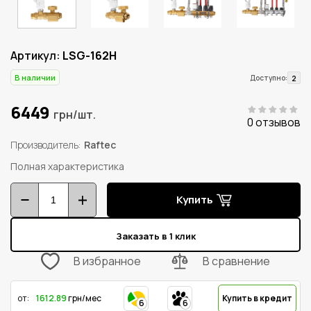
Артикул:
LSG-162H
В наличии
2
Доступно:
6449
грн/шт.
0 отзывов
Производитель
Raftec
Полная характеристика
Купить
Заказать в 1 клик
В избранное
В сравнение
от:
1612.89
грн/мес
Купить в кредит
6
6