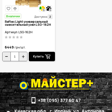
6
6
В наличии
2
Доступно:
Raftec Light универсальный
смесительный узел LSG-162H
Артикул: LSG-162H
6449
грн/шт.
Купить
+38 (095) 377 60 47
Киевская обл., г. Ирпень, ул. Антонова