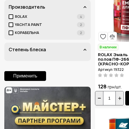
Производитель
ROLAX
4
YACHTA PAINT
2
КОРАБЕЛЬНА
2
В наличии
Степень блеска
ROLAX Эмаль 
полов ПФ-266 
(КРАСНО-КО
Артикул: 19322
Применить
128
грн/шт.