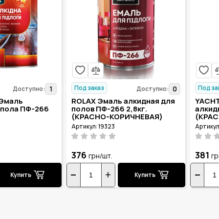
Под заказ
Под за
1
0
Доступно:
Доступно:
Эмаль
ROLAX Эмаль алкидная для
YACHT
 пола ПФ-266
полов ПФ-266 2,8кг.
алкидн
(КРАСНО-КОРИЧНЕВАЯ)
(КРА
Артикул: 19323
Артикул
376
381
грн/шт.
гр
Купить
Купить