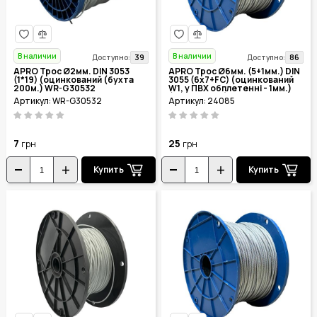
В наличии
В наличии
39
86
Доступно:
Доступно:
APRO Трос Ø2мм. DIN 3053
APRO Трос Ø6мм. (5+1мм.) DIN
(1*19) (оцинкований (бухта
3055 (6x7+FC) (оцинкований
200м.) WR-G30532
W1, у ПВХ обплетенні - 1мм.)
(бухта 100м.)
Артикул: WR-G30532
Артикул: 24085
7
25
грн
грн
Купить
Купить