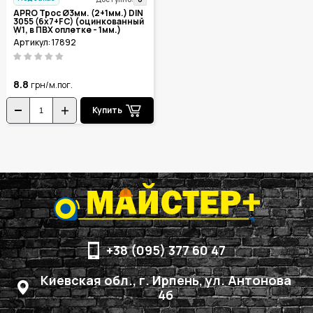
APRO Трос Ø3мм. (2+1мм.) DIN
3055 (6x7+FC) (оцинкованный
W1, в ПВХ оплетке - 1мм.)
(бухта 200м.)
Артикул: 17892
8.8
грн/м.пог.
Купить
+38 (095) 377 60 47
Киевская обл., г. Ирпень, ул. Антонова
4б