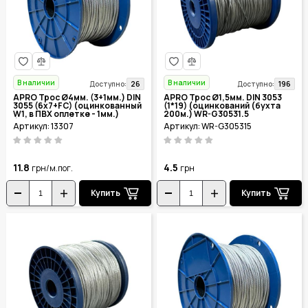
В наличии
В наличии
26
196
Доступно:
Доступно:
APRO Трос Ø4мм. (3+1мм.) DIN
APRO Трос Ø1,5мм. DIN 3053
3055 (6x7+FC) (оцинкованный
(1*19) (оцинкований (бухта
W1, в ПВХ оплетке - 1мм.)
200м.) WR-G30531.5
(бухта 200м.)
Артикул: 13307
Артикул: WR-G305315
11.8
4.5
грн/м.пог.
грн
Купить
Купить