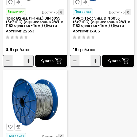
В наличии
Под заказ
6
0
Доступно:
Доступно:
Трос Ø2мм. (1+1мм.) DIN 3055
APRO Трос 5мм. DIN 3055
(6x7+FC) (оцинкованный W1, в
(6x7+FC) (оцинкованный W1, в
ПВХ оплетке - 1мм.) (бухта
ПВХ оплетке - 1мм.) (бухта
200м.)
100м.)
Артикул: 22653
Артикул: 13306
3.8
18
грн/м.пог.
грн/м.пог.
Купить
Купить
Под заказ
0
Доступно: