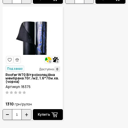
6
6
Под заказ
0
Доступно:
Roofer W70 Вітроізоляційна
мембрана 70г./м2, 1.6*70м.кв.
(чорна)
Артикул: 18375
1310
грн/рулон
Купить