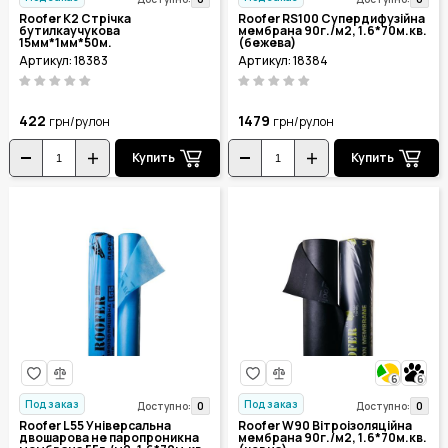
Roofer K2 Стрічка
Roofer RS100 Супердифузійна
бутилкаучукова
мембрана 90г./м2, 1.6*70м.кв.
15мм*1мм*50м.
(бежева)
Артикул: 18383
Артикул: 18384
422
1479
грн/рулон
грн/рулон
Купить
Купить
6
6
Под заказ
Под заказ
0
0
Доступно:
Доступно:
Roofer L55 Універсальна
Roofer W90 Вітроізоляційна
двошарова не паропроникна
мембрана 90г./м2, 1.6*70м.кв.