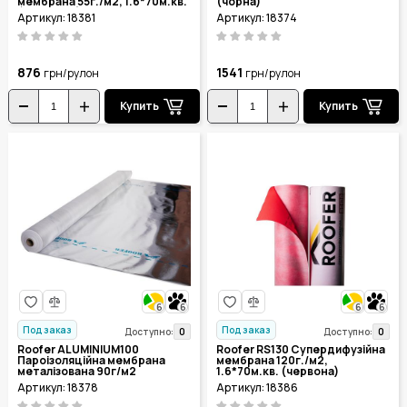
мембрана 55г./м2, 1.6*70м.кв.
(чорна)
(блакитна)
Артикул: 18381
Артикул: 18374
876
1541
грн/рулон
грн/рулон
Купить
Купить
6
6
6
6
Под заказ
Под заказ
0
0
Доступно:
Доступно:
Roofer ALUMINIUM100
Roofer RS130 Супердифузійна
Пароізоляційна мембрана
мембрана 120г./м2,
металізована 90г/м2
1.6*70м.кв. (червона)
1.6*35м.кв.
Артикул: 18378
Артикул: 18386