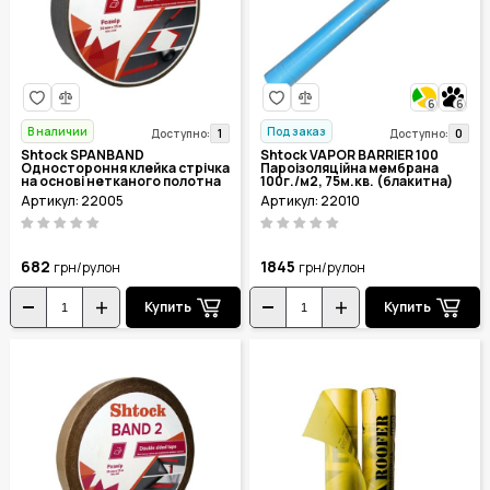
6
6
В наличии
Под заказ
1
0
Доступно:
Доступно:
Shtock SPANBAND
Shtock VAPOR BARRIER 100
Одностороння клейка стрічка
Пароізоляційна мембрана
на основі нетканого полотна
100г./м2, 75м.кв. (блакитна)
50мм*25м.
Артикул: 22005
Артикул: 22010
682
1845
грн/рулон
грн/рулон
Купить
Купить