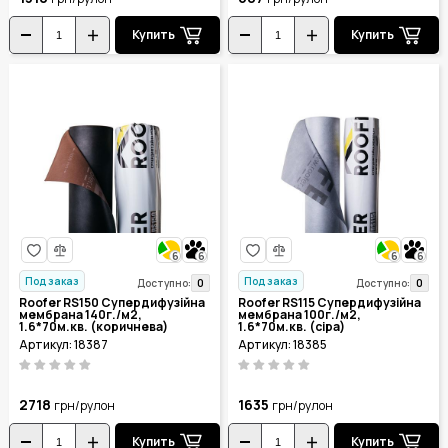
Купить
Купить
6
6
6
6
Под заказ
Под заказ
0
0
Доступно:
Доступно:
Roofer RS150 Супердифузійна
Roofer RS115 Супердифузійна
мембрана 140г./м2,
мембрана 100г./м2,
1.6*70м.кв. (коричнева)
1.6*70м.кв. (сіра)
Артикул: 18387
Артикул: 18385
2718
1635
грн/рулон
грн/рулон
Купить
Купить