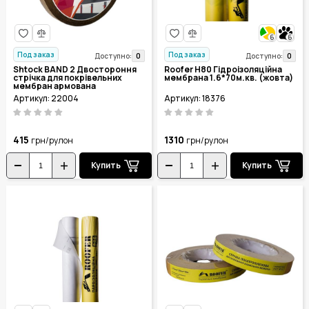
6
6
Под заказ
Под заказ
0
0
Доступно:
Доступно:
Shtock BAND 2 Двостороння
Roofer H80 Гідроізоляційна
стрічка для покрівельних
мембрана 1.6*70м.кв. (жовта)
мембран армована
20мм**25м.
Артикул: 22004
Артикул: 18376
415
1310
грн/рулон
грн/рулон
Купить
Купить