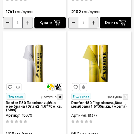
1741
2102
грн/рулон
грн/рулон
Купить
Купить
6
6
Под заказ
Под заказ
0
0
Доступно:
Доступно:
Roofer P80 Пароізоляційна
Roofer H80 Гідроізоляційна
мембрана 70г./м2, 1.6*70м.кв.
мембрана 1.6*35м.кв. (жовта)
(біла)
Артикул: 18379
Артикул: 18377
1310
687
грн/рулон
грн/рулон