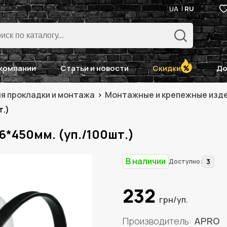
UA
RU
компании
Статьи и новости
Скидки
До
ля прокладки и монтажа
Монтажные и крепежные изд
т.)
*450мм. (уп./100шт.)
В наличии
3
Доступно:
232
грн/уп.
Производитель
APRO