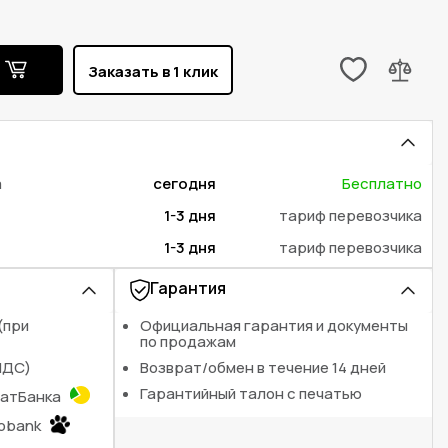
ь
Заказать в 1 клик
а
сегодня
Бесплатно
1-3 дня
тариф перевозчика
1-3 дня
тариф перевозчика
Гарантия
(при
Официальная гарантия и документы
по продажам
НДС)
Возврат/обмен в течение 14 дней
Гарантийный талон с печатью
ватБанка
nobank