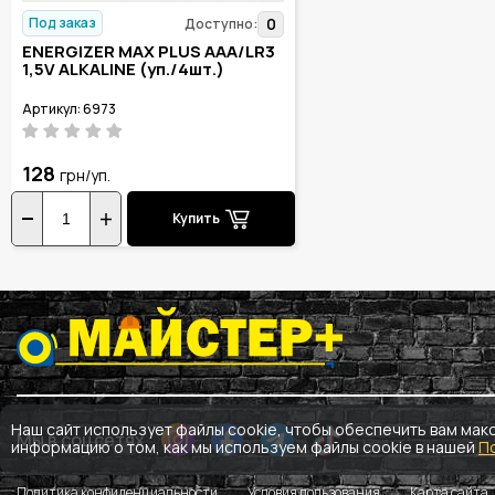
Под заказ
0
Доступно:
ENERGIZER MAX PLUS AAA/LR3
1,5V ALKALINE (уп./4шт.)
Артикул: 6973
128
грн/уп.
Купить
Наш сайт использует файлы cookie, чтобы обеспечить вам мак
Мы в соцсетях
информацию о том, как мы используем файлы cookie в нашей
П
Политика конфиденциальности
Условия пользования
Карта сайта