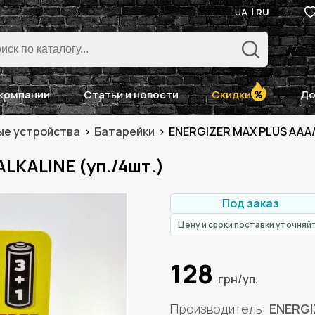
UA
RU
компании
Статьи и новости
Скидки
До
ые устройства
Батарейки
ENERGIZER MAX PLUS AAA/L
LKALINE (уп./4шт.)
Под заказ
Цену и сроки поставки уточняй
128
грн/уп.
Производитель
ENERGI