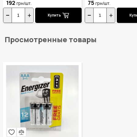
192
75
грн/шт.
грн/шт.
Купить
Куп
Просмотренные товары