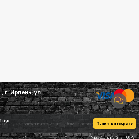
, г. Ирпень, ул.
обную
сти
Доставка и оплата
Обмен и возврат
Контакты
Принять и закрыть
Разработка сайта:
B & W