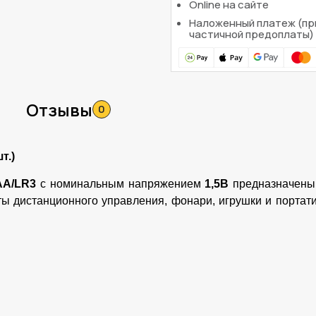
Online на сайте
Наложенный платеж (пр
частичной предоплаты)
Отзывы
0
т.)
AA/LR3
с номинальным напряжением
1,5В
предназначены 
ьты дистанционного управления, фонари, игрушки и порт