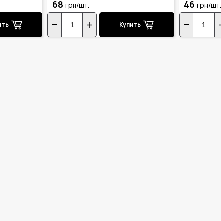
68
46
грн/шт.
грн/шт.
ить
Купить