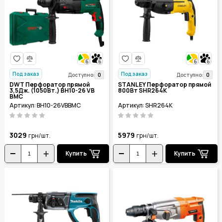
6
6
6
6
Под заказ
Под заказ
0
0
Доступно:
Доступно:
DWT Перфоратор прямой
STANLEY Перфоратор прямой
3,5Дж. (1050Вт.) BH10-26 VB
800Вт SHR264K
BMC
Артикул: BH10-26VBBMC
Артикул: SHR264K
3029
5979
грн/шт.
грн/шт.
Купить
Купить