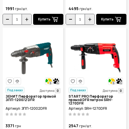
1991
4495
грн/шт.
грн/шт.
Купить
Купить
6
6
6
6
Под заказ
Под заказ
0
0
Доступно:
Доступно:
ЗЕНИТ Перфоратор прямой
START PRO Перфоратор
ЗПП-1200/2 DFR
прямой DFR патрон SRH-
1270DFR
Артикул: ЗПП-12002DFR
Артикул: SRH-1270DFR
3371
2547
грн
грн/шт.