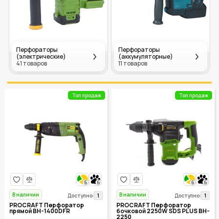
Перфораторы
Перфораторы
(электрические)
(аккумуляторные)
41 товаров
11 товаров
Топ продаж
Топ продаж
6
6
6
6
В наличии
В наличии
1
1
Доступно:
Доступно:
PROCRAFT Перфоратор
PROCRAFT Перфоратор
прямой BH-1400DFR
бочковой 2250W SDS PLUS BH-
2250