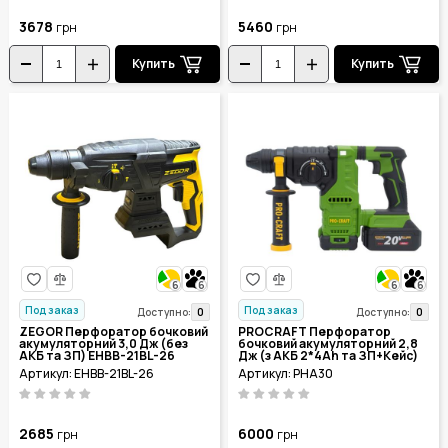
3678
5460
грн
грн
Купить
Купить
6
6
6
6
Под заказ
Под заказ
0
0
Доступно:
Доступно:
ZEGOR Перфоратор бочковий
PROCRAFT Перфоратор
акумуляторний 3,0 Дж (без
бочковий акумуляторний 2,8
АКБ та ЗП) EHBB-21BL-26
Дж (з АКБ 2*4Ah та ЗП+Кейс)
PHA30
Артикул: EHBB-21BL-26
Артикул: PHA30
2685
6000
грн
грн