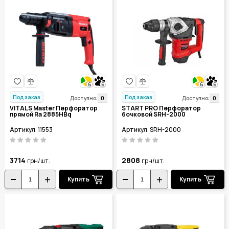
6
6
6
6
Под заказ
Под заказ
0
0
Доступно:
Доступно:
VITALS Master Перфоратор
START PRO Перфоратор
прямой Ra 2885HBq
бочковой SRH-2000
Артикул: 11553
Артикул: SRH-2000
3714
2808
грн/шт.
грн/шт.
Купить
Купить