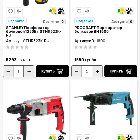
6
6
6
6
Под заказ
Под заказ
0
0
Доступно:
Доступно:
STANLEY Перфоратор
PROCRAFT Перфоратор
бочковой 1250Вт STHR323K-
бочковой BH 1600
RU
Артикул: STHR323K-RU
Артикул: BH1600
5293
1550
грн/шт.
грн/шт.
Купить
Купить