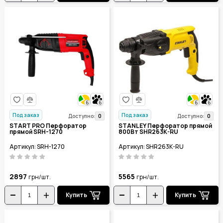
6
6
6
6
Под заказ
Под заказ
0
0
Доступно:
Доступно:
START PRO Перфоратор
STANLEY Перфоратор прямой
прямой SRH-1270
800Вт SHR263K-RU
Артикул: SRH-1270
Артикул: SHR263K-RU
2897
5565
грн/шт.
грн/шт.
Купить
Купить