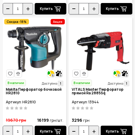
Купить
Купить
Скидка -18%
Акция
6
6
6
6
В наличии
В наличии
1
1
Доступно:
Доступно:
Makita Перфоратор бочковой
VITALS Master Перфоратор
HR2810
прямой Ra 2885Sq
Артикул: HR2810
Артикул: 13944
19670
грн
16199
3296
грн/шт.
грн
Купить
Купить