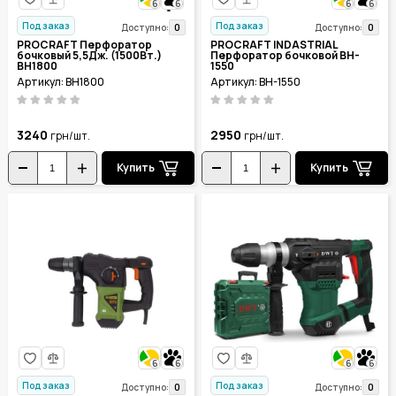
6
6
6
6
Под заказ
Под заказ
0
0
Доступно:
Доступно:
PROCRAFT Перфоратор
PROCRAFT INDASTRIAL
бочковый 5,5Дж. (1500Вт.)
Перфоратор бочковой BH-
BH1800
1550
Артикул: BH1800
Артикул: BH-1550
3240
2950
грн/шт.
грн/шт.
Купить
Купить
6
6
6
6
Под заказ
Под заказ
0
0
Доступно:
Доступно: