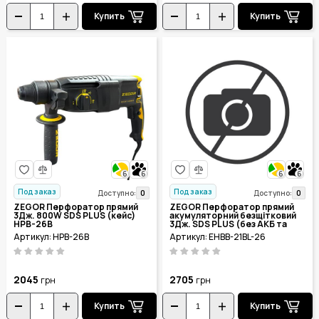
Купить
Купить
6
6
6
6
Под заказ
Под заказ
0
0
Доступно:
Доступно:
ZEGOR Перфоратор прямий
ZEGOR Перфоратор прямий
3Дж. 800W SDS PLUS (кейс)
акумуляторний безщітковий
HPB-26B
3Дж. SDS PLUS (без АКБ та
ЗП+кейс) EHBB-21BL-26
Артикул: HPB-26B
Артикул: EHBB-21BL-26
2045
2705
грн
грн
Купить
Купить