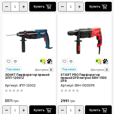
Купить
Купить
6
6
6
6
Под заказ
Под заказ
0
0
Доступно:
Доступно:
ЗЕНИТ Перфоратор прямой
START PRO Перфоратор
ЗПП-1200/2
прямой DFR патрон SRH-1300
DFR
Артикул: ЗПП-12002
Артикул: SRH-1300DFR
3371
2991
грн
грн
Купить
Купить