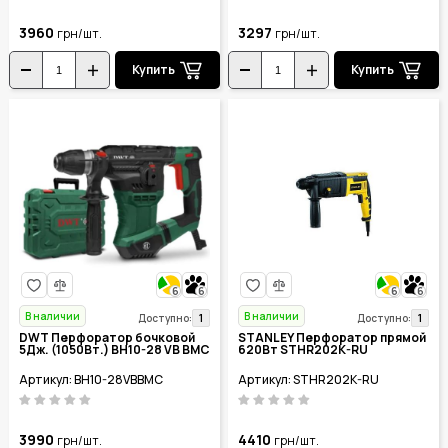
3960
3297
грн/шт.
грн/шт.
Купить
Купить
6
6
6
6
В наличии
В наличии
1
1
Доступно:
Доступно:
DWT Перфоратор бочковой
STANLEY Перфоратор прямой
5Дж. (1050Вт.) BH10-28 VB BMC
620Вт STHR202K-RU
Артикул: BH10-28VBBMC
Артикул: STHR202K-RU
3990
4410
грн/шт.
грн/шт.