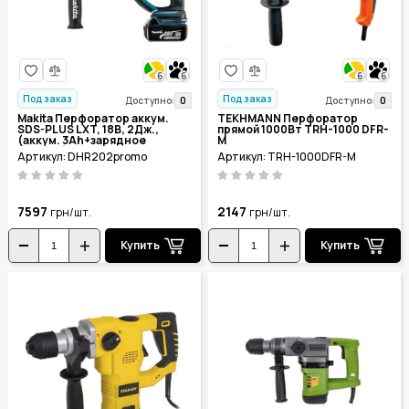
6
6
6
6
Под заказ
Под заказ
0
0
Доступно:
Доступно:
Makita Перфоратор аккум.
TEKHMANN Перфоратор
SDS-PLUS LXT, 18В, 2Дж.,
прямой 1000Вт TRH-1000 DFR-
(аккум. 3Ah+зарядное
M
DC18RC),картон
Артикул: DHR202promo
Артикул: TRH-1000DFR-M
DHR202promo
7597
2147
грн/шт.
грн/шт.
Купить
Купить