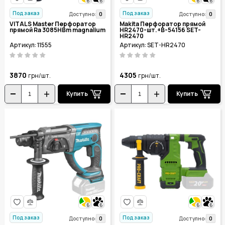
6
6
6
6
Под заказ
Под заказ
0
0
Доступно:
Доступно:
VITALS Master Перфоратор
Makita Перфоратор прямой
прямой Ra 3085HBm magnalium
HR2470-шт.+B-54156 SET-
HR2470
Артикул: 11555
Артикул: SET-HR2470
3870
4305
грн/шт.
грн/шт.
Купить
Купить
6
6
6
6
Под заказ
Под заказ
0
0
Доступно:
Доступно: