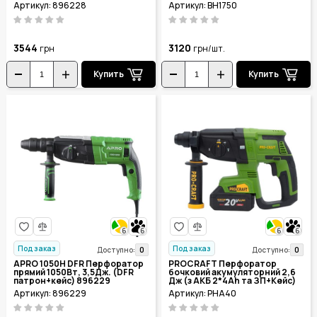
Артикул: 896228
Артикул: BH1750
3544
3120
грн
грн/шт.
Купить
Купить
6
6
6
6
Под заказ
Под заказ
0
0
Доступно:
Доступно:
APRO 1050H DFR Перфоратор
PROCRAFT Перфоратор
прямий 1050Вт, 3,5Дж. (DFR
бочковий акумуляторний 2,6
патрон+кейс) 896229
Дж (з АКБ 2*4Ah та ЗП+Кейс)
PHA40
Артикул: 896229
Артикул: PHA40