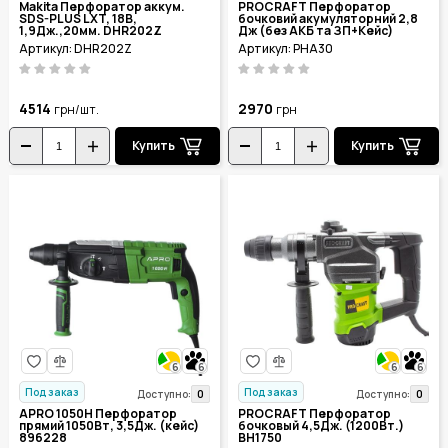
Makita Перфоратор аккум.
PROCRAFT Перфоратор
SDS-PLUS LXT, 18В,
бочковий акумуляторний 2,8
1,9Дж.,20мм. DHR202Z
Дж (без АКБ та ЗП+Кейс)
PHA30
Артикул: DHR202Z
Артикул: PHA30
4514
2970
грн/шт.
грн
Купить
Купить
6
6
6
6
Под заказ
Под заказ
0
0
Доступно:
Доступно:
APRO 1050H Перфоратор
PROCRAFT Перфоратор
прямий 1050Вт, 3,5Дж. (кейс)
бочковый 4,5Дж. (1200Вт.)
896228
BH1750