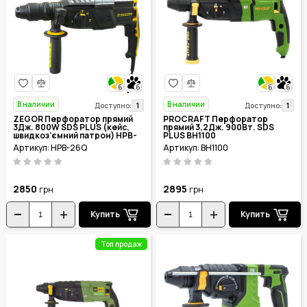
6
6
6
6
В наличии
В наличии
1
1
Доступно:
Доступно:
ZEGOR Перфоратор прямий
PROCRAFT Перфоратор
3Дж. 800W SDS PLUS (кейс,
прямий 3,2Дж. 900Вт. SDS
швидкоз'ємний патрон) HPB-
PLUS BH1100
26Q
Артикул: HPB-26Q
Артикул: BH1100
2850
2895
грн
грн
Купить
Купить
Топ продаж