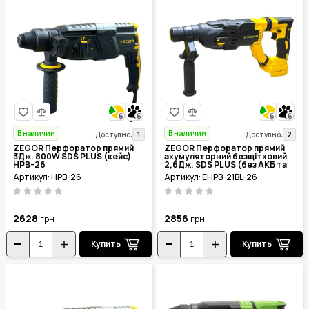
6
6
6
6
В наличии
В наличии
1
2
Доступно:
Доступно:
ZEGOR Перфоратор прямий
ZEGOR Перфоратор прямий
3Дж. 800W SDS PLUS (кейс)
акумуляторний безщітковий
HPB-26
2,6Дж. SDS PLUS (без АКБ та
ЗП+кейс) EHPB-21BL-26
Артикул: HPB-26
Артикул: EHPB-21BL-26
2628
2856
грн
грн
Купить
Купить