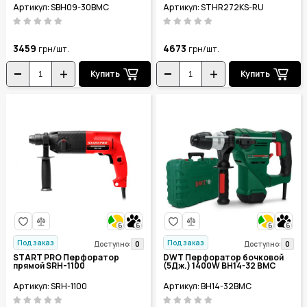
Артикул: SBH09-30BMC
Артикул: STHR272KS-RU
3459
4673
грн/шт.
грн/шт.
Купить
Купить
6
6
6
6
Под заказ
Под заказ
0
0
Доступно:
Доступно:
START PRO Перфоратор
DWT Перфоратор бочковой
прямой SRH-1100
(5Дж.) 1400W BH14-32 BMC
Артикул: SRH-1100
Артикул: BH14-32BMC