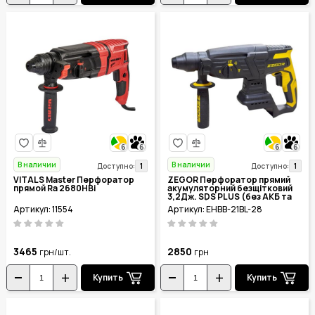
6
6
6
6
В наличии
В наличии
1
1
Доступно:
Доступно:
VITALS Master Перфоратор
ZEGOR Перфоратор прямий
прямой Ra 2680HBi
акумуляторний безщітковий
3,2Дж. SDS PLUS (без АКБ та
ЗП+кейс) EHBB-21BL-28
Артикул: 11554
Артикул: EHBB-21BL-28
3465
2850
грн/шт.
грн
Купить
Купить