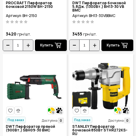
PROCRAFT Перфоратор
DWT Перфоратор бочковой
бочковой 2150W BH-2150
5,8Дж. (1300Вт.) BH13-30 VB
BMC
Артикул: BH-2150
Артикул: BH13-30VBBMC
3420
3455
грн/шт.
грн/шт.
Купить
Купить
6
6
6
6
Под заказ
Под заказ
0
0
Доступно:
Доступно:
DWT Перфоратор прямой
STANLEY Перфоратор
(900Вт.) SBH09-30 BMC
бочковой 850Вт STHR272KS-
RU