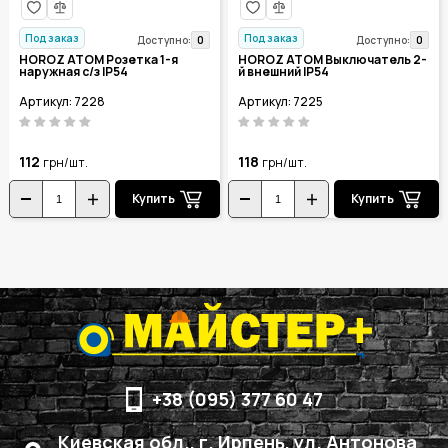
Под заказ
Под заказ
0
0
Доступно:
Доступно:
HOROZ ATOM Розетка 1-я
HOROZ ATOM Выключатель 2-
наружная с/з IP54
й внешний IP54
Артикул: 7228
Артикул: 7225
112
118
грн/шт.
грн/шт.
Купить
Купить
+38 (095) 377 60 47
Киевская обл., г. Ирпень, ул. Антонова