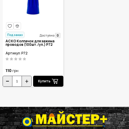
Под заказ
0
Доступно:
АСКО Колпачок для зажима
проводов (100шт./уп.) P72
Артикул: P72
110
грн
Купить