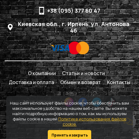
+38 (095) 377 60 47
Киевская обл., г. Ирпень, ул. Антонова
4б
О компании
Статьи и новости
Доставка и оплата
Обмен и возврат
Контакты
Мы в соцсетях
Наш сайт использует файлы cookie, чтобы обеспечить вам
максимальное удобство на нашем веб-сайте. Вы можете
найти подробную информацию о том, как мы используем
файлы cookie в нашей
Политике использования файлов
Политика конфиденциальности
Условия пользования
cookie.
Карта сайта
Принять и закрыть