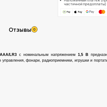
Наложенный платеж (пр
частичной предоплаты)
Отзывы
0
AAA/LR3
с номинальным напряжением
1,5 В
предназн
го управления, фонари, радиоприемники, игрушки и порт