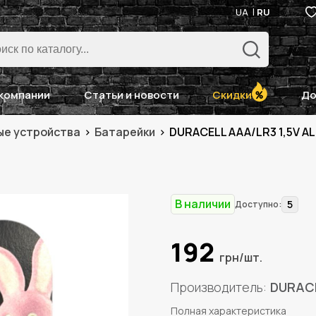
UA
RU
компании
Статьи и новости
Скидки
До
ые устройства
Батарейки
DURACELL AAA/LR3 1,5V AL
В наличии
5
Доступно:
192
грн/шт.
Производитель
DURAC
Полная характеристика