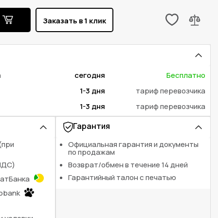
ь
Заказать в 1 клик
а
сегодня
Бесплатно
1-3 дня
тариф перевозчика
1-3 дня
тариф перевозчика
Гарантия
(при
Официальная гарантия и документы
по продажам
НДС)
Возврат/обмен в течение 14 дней
Гарантийный талон с печатью
ватБанка
nobank