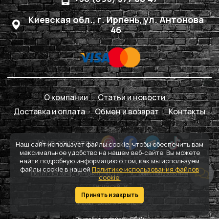
Киевская обл., г. Ирпень, ул. Антонова
4б
О компании
Статьи и новости
Доставка и оплата
Обмен и возврат
Контакты
Мы в соцсетях
Наш сайт использует файлы cookie, чтобы обеспечить вам
максимальное удобство на нашем веб-сайте. Вы можете
найти подробную информацию о том, как мы используем
файлы cookie в нашей
Политике использования файлов
Политика конфиденциальности
Условия пользования
cookie.
Карта сайта
Принять и закрыть
© 2021 - 2026 МАЙСТЕР+