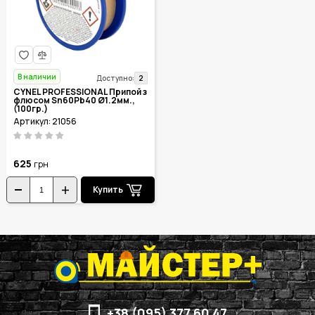
В наличии
2
Доступно:
CYNEL PROFESSIONAL Припой з
флюсом Sn60Pb40 Ø1.2мм.,
(100гр.)
Артикул: 21056
625
грн
Купить
+38 (095) 377 60 47